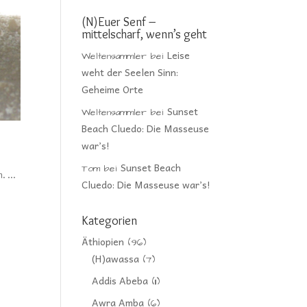
(N)Euer Senf –
mittelscharf, wenn’s geht
Leise
Weltensammler
bei
weht der Seelen Sinn:
Geheime Orte
Sunset
Weltensammler
bei
Beach Cluedo: Die Masseuse
war’s!
Sunset Beach
Tom
bei
n. …
Cluedo: Die Masseuse war’s!
Kategorien
Äthiopien
(96)
(H)awassa
(7)
Addis Abeba
(11)
Awra Amba
(6)