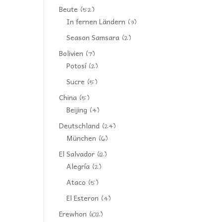
Beute
(52)
In fernen Ländern
(3)
Season Samsara
(2)
Bolivien
(7)
Potosí
(2)
Sucre
(5)
China
(5)
Beijing
(4)
Deutschland
(24)
München
(6)
El Salvador
(12)
Alegría
(2)
Ataco
(5)
El Esteron
(4)
Erewhon
(102)