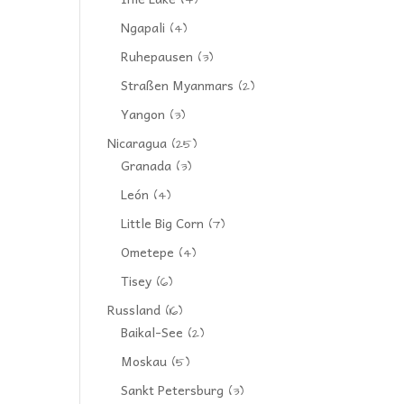
(4)
Ngapali
(4)
Ruhepausen
(3)
Straßen Myanmars
(2)
Yangon
(3)
Nicaragua
(25)
Granada
(3)
León
(4)
Little Big Corn
(7)
Ometepe
(4)
Tisey
(6)
Russland
(16)
Baikal-See
(2)
Moskau
(5)
Sankt Petersburg
(3)