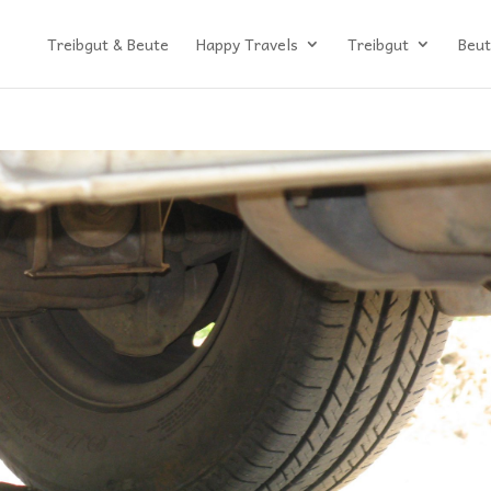
Treibgut & Beute
Happy Travels
Treibgut
Beut