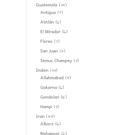
Guatemala
(34)
Antigua
(7)
Atitlán
(6)
El Mirador
(6)
Flores
(7)
San Juan
(4)
Semuc Champey
(3)
Indien
(33)
Allahmabad
(9)
Gokarna
(6)
Gondolari
(12)
Hampi
(3)
Iran
(49)
Alborz
(6)
Bishapoor
(2)