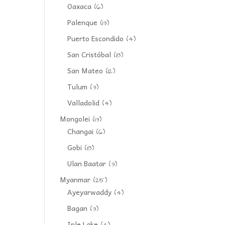
Oaxaca
(6)
Palenque
(13)
Puerto Escondido
(4)
San Cristóbal
(8)
San Mateo
(12)
Tulum
(3)
Valladolid
(4)
Mongolei
(13)
Changai
(6)
Gobi
(8)
Ulan Baatar
(3)
Myanmar
(25)
Ayeyarwaddy
(4)
Bagan
(3)
Inle Lake