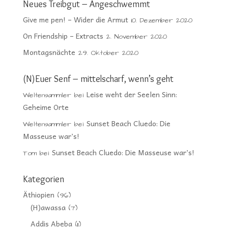
Neues Treibgut – Angeschwemmt
Give me pen! – Wider die Armut
10. Dezember 2020
On Friendship – Extracts
2. November 2020
Montagsnächte
29. Oktober 2020
(N)Euer Senf – mittelscharf, wenn’s geht
Leise weht der Seelen Sinn:
Weltensammler
bei
Geheime Orte
Sunset Beach Cluedo: Die
Weltensammler
bei
Masseuse war’s!
Sunset Beach Cluedo: Die Masseuse war’s!
Tom
bei
Kategorien
Äthiopien
(96)
(H)awassa
(7)
Addis Abeba
(11)