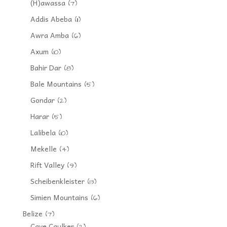
(H)awassa
(7)
Addis Abeba
(11)
Awra Amba
(6)
Axum
(10)
Bahir Dar
(8)
Bale Mountains
(5)
Gondar
(2)
Harar
(5)
Lalibela
(10)
Mekelle
(4)
Rift Valley
(9)
Scheibenkleister
(13)
Simien Mountains
(6)
Belize
(7)
Caye Caulker