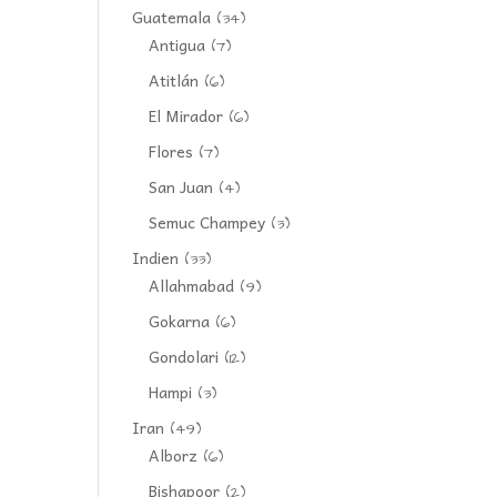
Guatemala
(34)
Antigua
(7)
Atitlán
(6)
El Mirador
(6)
Flores
(7)
San Juan
(4)
Semuc Champey
(3)
Indien
(33)
Allahmabad
(9)
Gokarna
(6)
Gondolari
(12)
Hampi
(3)
Iran
(49)
Alborz
(6)
Bishapoor
(2)