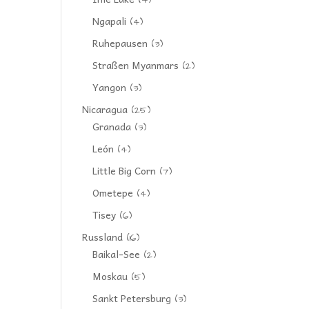
(4)
Ngapali
(4)
Ruhepausen
(3)
Straßen Myanmars
(2)
Yangon
(3)
Nicaragua
(25)
Granada
(3)
León
(4)
Little Big Corn
(7)
Ometepe
(4)
Tisey
(6)
Russland
(16)
Baikal-See
(2)
Moskau
(5)
Sankt Petersburg
(3)