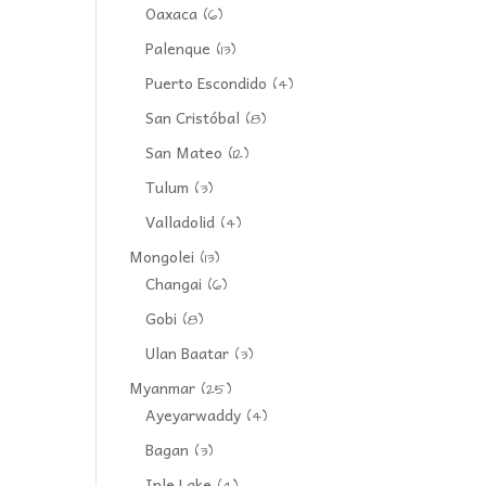
Oaxaca
(6)
Palenque
(13)
Puerto Escondido
(4)
San Cristóbal
(8)
San Mateo
(12)
Tulum
(3)
Valladolid
(4)
Mongolei
(13)
Changai
(6)
Gobi
(8)
Ulan Baatar
(3)
Myanmar
(25)
Ayeyarwaddy
(4)
Bagan
(3)
Inle Lake