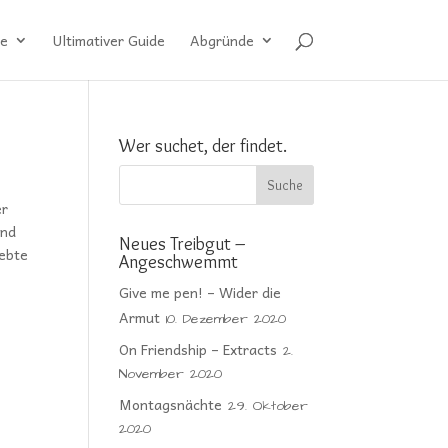
e
Ultimativer Guide
Abgründe
Wer suchet, der findet.
er
ind
Neues Treibgut –
lebte
Angeschwemmt
Give me pen! – Wider die
Armut
10. Dezember 2020
On Friendship – Extracts
2.
November 2020
Montagsnächte
29. Oktober
2020