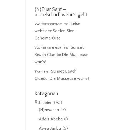
(N)Euer Senf –
mittelscharf, wenn’s geht
Leise
Weltensammler
bei
weht der Seelen Sinn:
Geheime Orte
Sunset
Weltensammler
bei
Beach Cluedo: Die Masseuse
war’s!
Sunset Beach
Tom
bei
Cluedo: Die Masseuse war’s!
Kategorien
Äthiopien
(96)
(H)awassa
(7)
Addis Abeba
(11)
Awra Amba
(6)