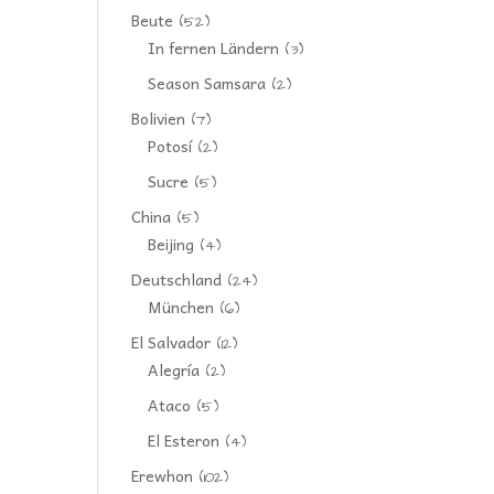
Beute
(52)
In fernen Ländern
(3)
Season Samsara
(2)
Bolivien
(7)
Potosí
(2)
Sucre
(5)
China
(5)
Beijing
(4)
Deutschland
(24)
München
(6)
El Salvador
(12)
Alegría
(2)
Ataco
(5)
El Esteron
(4)
Erewhon
(102)