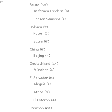
st.
Beute
(52)
In fernen Ländern
(3)
Season Samsara
(2)
Bolivien
(7)
Potosí
(2)
Sucre
(5)
China
(5)
Beijing
(4)
Deutschland
(24)
München
(6)
El Salvador
(12)
Alegría
(2)
Ataco
(5)
El Esteron
(4)
Erewhon
(102)