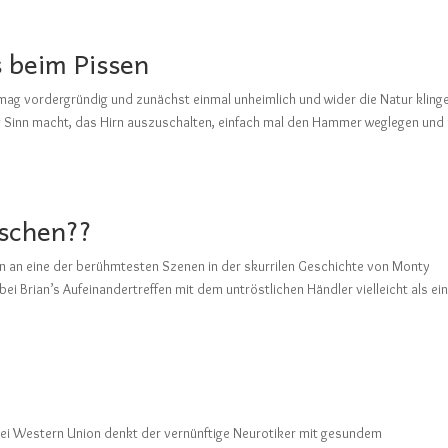
s beim Pissen
 mag vordergründig und zunächst einmal unheimlich und wider die Natur kling
ig Sinn macht, das Hirn auszuschalten, einfach mal den Hammer weglegen und
lschen??
ern an eine der berühmtesten Szenen in der skurrilen Geschichte von Monty
i Brian’s Aufeinandertreffen mit dem untröstlichen Händler vielleicht als ei
n
bei Western Union denkt der vernünftige Neurotiker mit gesundem