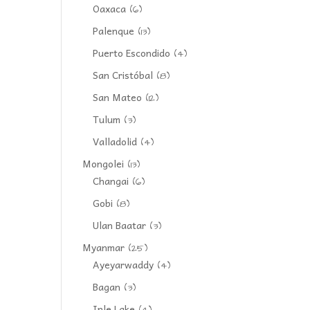
Oaxaca
(6)
Palenque
(13)
Puerto Escondido
(4)
San Cristóbal
(8)
San Mateo
(12)
Tulum
(3)
Valladolid
(4)
Mongolei
(13)
Changai
(6)
Gobi
(8)
Ulan Baatar
(3)
Myanmar
(25)
Ayeyarwaddy
(4)
Bagan
(3)
Inle Lake