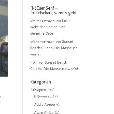
(N)Euer Senf –
mittelscharf, wenn’s geht
Leise
Weltensammler
bei
weht der Seelen Sinn:
Geheime Orte
Sunset
Weltensammler
bei
Beach Cluedo: Die Masseuse
war’s!
Sunset Beach
Tom
bei
Cluedo: Die Masseuse war’s!
Kategorien
Äthiopien
(96)
(H)awassa
(7)
e.
m
Addis Abeba
(11)
Awra Amba
(6)