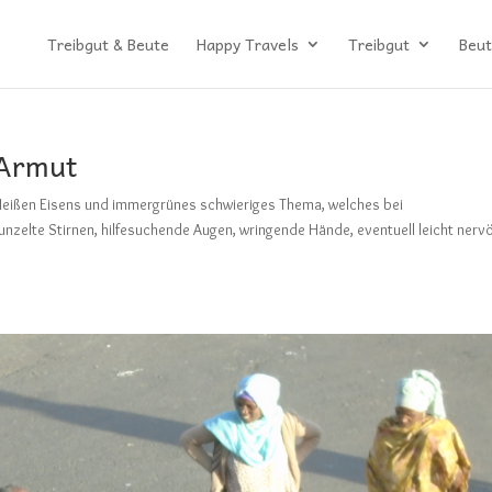
Treibgut & Beute
Happy Travels
Treibgut
Beut
 Armut
s Heißen Eisens und immergrünes schwieriges Thema, welches bei
runzelte Stirnen, hilfesuchende Augen, wringende Hände, eventuell leicht nerv