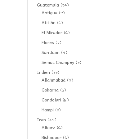
Guatemala
(34)
Antigua
(7)
Atitlán
(6)
El Mirador
(6)
Flores
(7)
San Juan
(4)
Semuc Champey
(3)
Indien
(33)
Allahmabad
(9)
Gokarna
(6)
Gondolari
(12)
Hampi
(3)
Iran
(49)
Alborz
(6)
Bishapoor
(2)