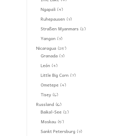
(4)
Ngapali
(4)
Ruhepausen
(3)
Straßen Myanmars
(2)
Yangon
(3)
Nicaragua
(25)
Granada
(3)
León
(4)
Little Big Corn
(7)
Ometepe
(4)
Tisey
(6)
Russland
(16)
Baikal-See
(2)
Moskau
(5)
Sankt Petersburg
(3)