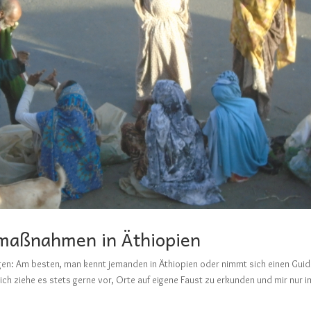
maßnahmen in Äthiopien
en: Am besten, man kennt jemanden in Äthiopien oder nimmt sich einen Guid
h ziehe es stets gerne vor, Orte auf eigene Faust zu erkunden und mir nur i