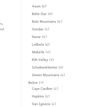
Axum
(10)
Bahir Dar
(8)
Bale Mountains
(5)
en,
Gondar
(2)
 mit
Harar
(5)
Lalibela
(10)
Mekelle
(4)
Rift Valley
(9)
Scheibenkleister
(13)
n
Simien Mountains
(6)
Belize
(7)
Caye Caulker
(2)
Hopkins
(2)
San Ignacio
(2)