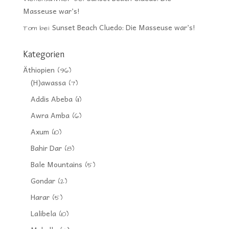
Masseuse war’s!
Sunset Beach Cluedo: Die Masseuse war’s!
Tom
bei
Kategorien
Äthiopien
(96)
(H)awassa
(7)
Addis Abeba
(11)
Awra Amba
(6)
Axum
(10)
Bahir Dar
(8)
Bale Mountains
(5)
Gondar
(2)
Harar
(5)
Lalibela
(10)