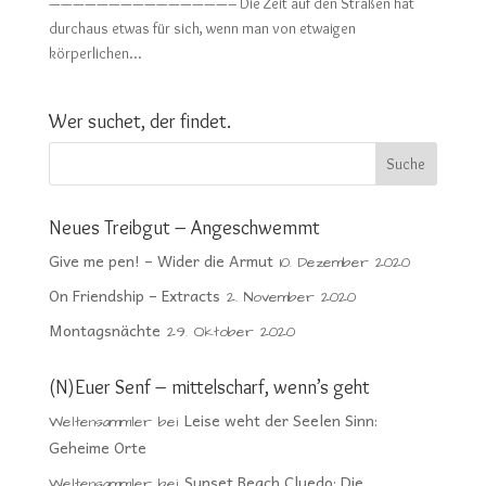
———————————————– Die Zeit auf den Straßen hat
durchaus etwas für sich, wenn man von etwaigen
körperlichen...
Wer suchet, der findet.
Neues Treibgut – Angeschwemmt
Give me pen! – Wider die Armut
10. Dezember 2020
On Friendship – Extracts
2. November 2020
Montagsnächte
29. Oktober 2020
(N)Euer Senf – mittelscharf, wenn’s geht
Leise weht der Seelen Sinn:
Weltensammler
bei
Geheime Orte
Sunset Beach Cluedo: Die
Weltensammler
bei