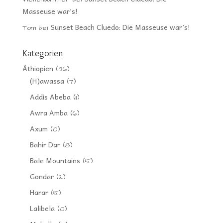
Masseuse war’s!
Sunset Beach Cluedo: Die Masseuse war’s!
Tom
bei
Kategorien
Äthiopien
(96)
(H)awassa
(7)
Addis Abeba
(11)
Awra Amba
(6)
Axum
(10)
Bahir Dar
(8)
Bale Mountains
(5)
Gondar
(2)
Harar
(5)
Lalibela
(10)