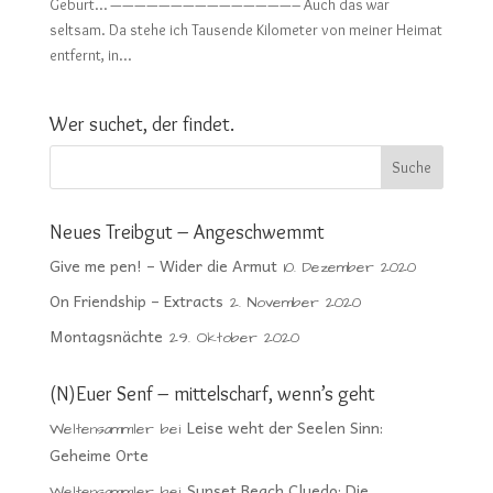
Geburt… ———————————————– Auch das war
seltsam. Da stehe ich Tausende Kilometer von meiner Heimat
entfernt, in...
Wer suchet, der findet.
Neues Treibgut – Angeschwemmt
Give me pen! – Wider die Armut
10. Dezember 2020
On Friendship – Extracts
2. November 2020
Montagsnächte
29. Oktober 2020
(N)Euer Senf – mittelscharf, wenn’s geht
Leise weht der Seelen Sinn:
Weltensammler
bei
Geheime Orte
Sunset Beach Cluedo: Die
Weltensammler
bei