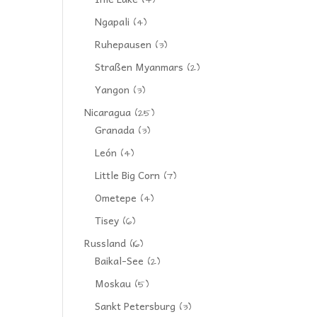
(4)
Ngapali
(4)
Ruhepausen
(3)
Straßen Myanmars
(2)
Yangon
(3)
Nicaragua
(25)
Granada
(3)
León
(4)
Little Big Corn
(7)
Ometepe
(4)
Tisey
(6)
Russland
(16)
Baikal-See
(2)
Moskau
(5)
Sankt Petersburg
(3)