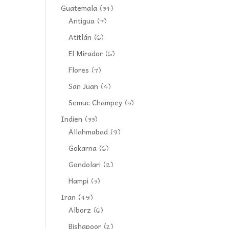
Guatemala
(34)
Antigua
(7)
Atitlán
(6)
El Mirador
(6)
Flores
(7)
San Juan
(4)
Semuc Champey
(3)
Indien
(33)
Allahmabad
(9)
Gokarna
(6)
Gondolari
(12)
Hampi
(3)
Iran
(49)
Alborz
(6)
Bishapoor
(2)