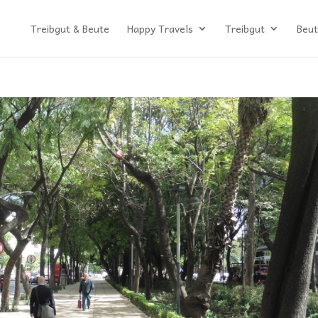
Treibgut & Beute
Happy Travels
Treibgut
Beut