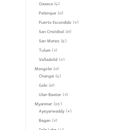
Oaxaca
(6)
Palenque
(13)
Puerto Escondido
(4)
San Cristóbal
(8)
San Mateo
(12)
Tulum
(3)
Valladolid
(4)
Mongolei
(13)
Changai
(6)
Gobi
(8)
Ulan Baatar
(3)
Myanmar
(25)
Ayeyarwaddy
(4)
Bagan
(3)
Inle Lake