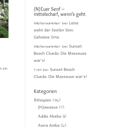
(N)Euer Senf –
mittelscharf, wenn’s geht
Leise
Weltensammler
bei
weht der Seelen Sinn:
Geheime Orte
Sunset
Weltensammler
bei
Beach Cluedo: Die Masseuse
war’s!
n ein
Sunset Beach
Tom
bei
Cluedo: Die Masseuse war’s!
Kategorien
Äthiopien
(96)
(H)awassa
(7)
Addis Abeba
(11)
Awra Amba
(6)