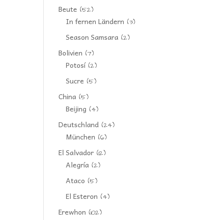
Beute
(52)
In fernen Ländern
(3)
Season Samsara
(2)
Bolivien
(7)
Potosí
(2)
Sucre
(5)
China
(5)
Beijing
(4)
Deutschland
(24)
München
(6)
El Salvador
(12)
Alegría
(2)
Ataco
(5)
El Esteron
(4)
Erewhon
(102)