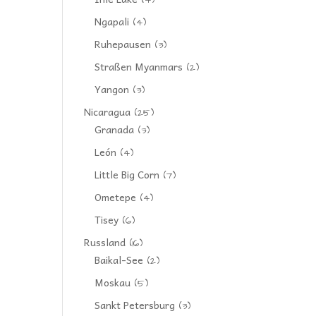
(4)
Ngapali
(4)
Ruhepausen
(3)
Straßen Myanmars
(2)
Yangon
(3)
Nicaragua
(25)
Granada
(3)
León
(4)
Little Big Corn
(7)
Ometepe
(4)
Tisey
(6)
Russland
(16)
Baikal-See
(2)
Moskau
(5)
Sankt Petersburg
(3)