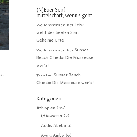
(N)Euer Senf –
mittelscharf, wenn’s geht
Leise
Weltensammler
bei
weht der Seelen Sinn:
Geheime Orte
Sunset
Weltensammler
bei
Beach Cluedo: Die Masseuse
war’s!
Sunset Beach
der
Tom
bei
Cluedo: Die Masseuse war’s!
Kategorien
Äthiopien
(96)
(H)awassa
(7)
Addis Abeba
(11)
Awra Amba
(6)