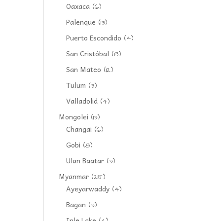
Oaxaca
(6)
Palenque
(13)
Puerto Escondido
(4)
San Cristóbal
(8)
San Mateo
(12)
Tulum
(3)
Valladolid
(4)
Mongolei
(13)
Changai
(6)
Gobi
(8)
Ulan Baatar
(3)
Myanmar
(25)
Ayeyarwaddy
(4)
Bagan
(3)
Inle Lake