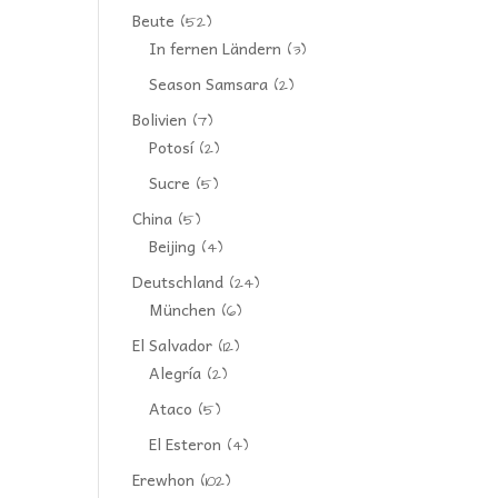
Beute
(52)
In fernen Ländern
(3)
Season Samsara
(2)
Bolivien
(7)
Potosí
(2)
Sucre
(5)
China
(5)
Beijing
(4)
Deutschland
(24)
München
(6)
El Salvador
(12)
Alegría
(2)
Ataco
(5)
El Esteron
(4)
Erewhon
(102)