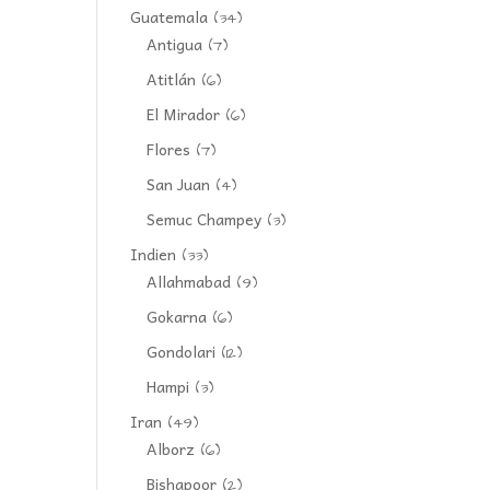
Guatemala
(34)
Antigua
(7)
Atitlán
(6)
El Mirador
(6)
Flores
(7)
San Juan
(4)
Semuc Champey
(3)
Indien
(33)
Allahmabad
(9)
Gokarna
(6)
Gondolari
(12)
Hampi
(3)
Iran
(49)
Alborz
(6)
Bishapoor
(2)