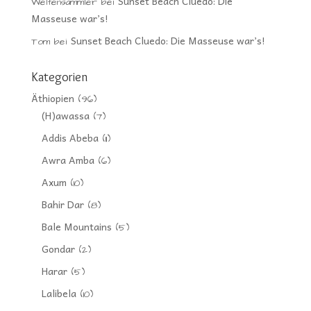
Sunset Beach Cluedo: Die
Weltensammler
bei
Masseuse war’s!
Sunset Beach Cluedo: Die Masseuse war’s!
Tom
bei
Kategorien
Äthiopien
(96)
(H)awassa
(7)
Addis Abeba
(11)
Awra Amba
(6)
Axum
(10)
Bahir Dar
(8)
Bale Mountains
(5)
Gondar
(2)
Harar
(5)
Lalibela
(10)