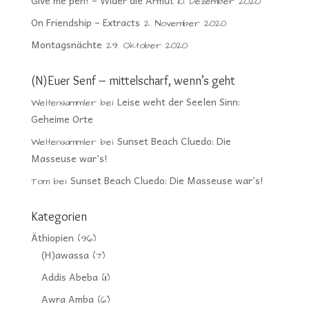
Give me pen! – Wider die Armut
10. Dezember 2020
On Friendship – Extracts
2. November 2020
Montagsnächte
29. Oktober 2020
(N)Euer Senf – mittelscharf, wenn’s geht
Leise weht der Seelen Sinn:
Weltensammler
bei
Geheime Orte
Sunset Beach Cluedo: Die
Weltensammler
bei
Masseuse war’s!
Sunset Beach Cluedo: Die Masseuse war’s!
Tom
bei
Kategorien
Äthiopien
(96)
(H)awassa
(7)
Addis Abeba
(11)
Awra Amba
(6)