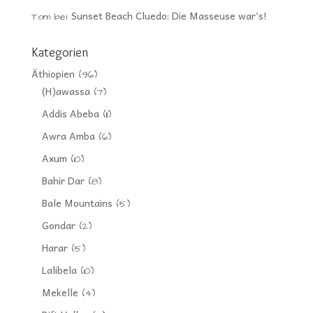
Sunset Beach Cluedo: Die Masseuse war’s!
Tom
bei
Kategorien
Äthiopien
(96)
(H)awassa
(7)
Addis Abeba
(11)
Awra Amba
(6)
Axum
(10)
Bahir Dar
(8)
Bale Mountains
(5)
Gondar
(2)
Harar
(5)
Lalibela
(10)
Mekelle
(4)