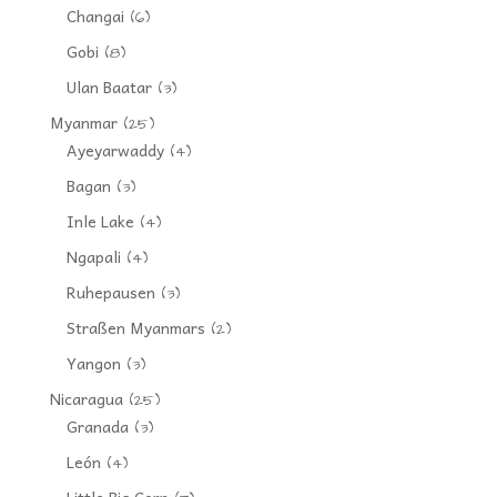
Changai
(6)
Gobi
(8)
Ulan Baatar
(3)
Myanmar
(25)
Ayeyarwaddy
(4)
Bagan
(3)
Inle Lake
(4)
Ngapali
(4)
Ruhepausen
(3)
Straßen Myanmars
(2)
Yangon
(3)
Nicaragua
(25)
Granada
(3)
León
(4)
Little Big Corn