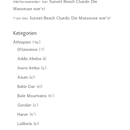
Sunset Beach Cluedo: Die
Weltensammler
bei
Masseuse war’s!
Sunset Beach Cluedo: Die Masseuse war’s!
Tom
bei
Kategorien
Äthiopien
(96)
(H)awassa
(7)
Addis Abeba
(11)
Awra Amba
(6)
Axum
(10)
Bahir Dar
(8)
Bale Mountains
(5)
Gondar
(2)
Harar
(5)
Lalibela
(10)