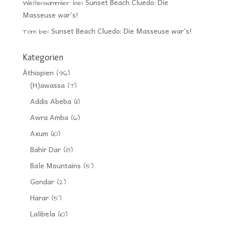
Sunset Beach Cluedo: Die
Weltensammler
bei
Masseuse war’s!
Sunset Beach Cluedo: Die Masseuse war’s!
Tom
bei
Kategorien
Äthiopien
(96)
(H)awassa
(7)
Addis Abeba
(11)
Awra Amba
(6)
Axum
(10)
Bahir Dar
(8)
Bale Mountains
(5)
Gondar
(2)
Harar
(5)
Lalibela
(10)