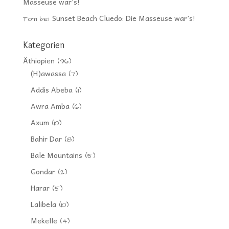
Masseuse war’s!
Sunset Beach Cluedo: Die Masseuse war’s!
Tom
bei
Kategorien
Äthiopien
(96)
(H)awassa
(7)
Addis Abeba
(11)
Awra Amba
(6)
Axum
(10)
Bahir Dar
(8)
Bale Mountains
(5)
Gondar
(2)
Harar
(5)
Lalibela
(10)
Mekelle
(4)