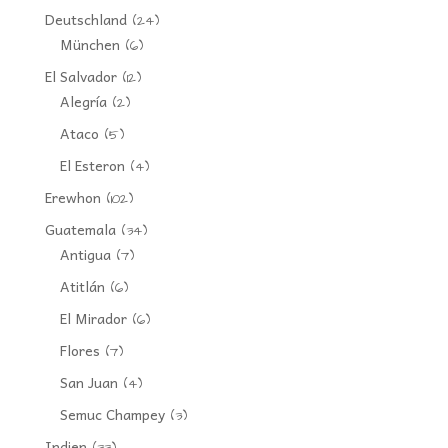
Deutschland
(24)
München
(6)
El Salvador
(12)
Alegría
(2)
Ataco
(5)
El Esteron
(4)
Erewhon
(102)
Guatemala
(34)
Antigua
(7)
Atitlán
(6)
El Mirador
(6)
Flores
(7)
San Juan
(4)
Semuc Champey
(3)
Indien