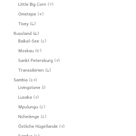
Little Big Corn
(7)
Ometepe
(4)
Tisey
(6)
Russland
(16)
Baikal-See
(2)
Moskau
(5)
Sankt Petersburg
(3)
Transsibirien
(6)
Sambia
(23)
Livingstone
(1)
Lusaka
(3)
Mpulungu
(2)
Nchelenge
(2)
Östliche Hügellande
(3)
Samfya