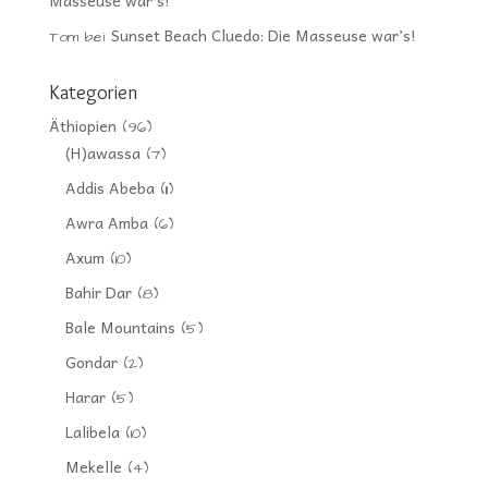
Masseuse war’s!
Sunset Beach Cluedo: Die Masseuse war’s!
Tom
bei
Kategorien
Äthiopien
(96)
(H)awassa
(7)
Addis Abeba
(11)
Awra Amba
(6)
Axum
(10)
Bahir Dar
(8)
Bale Mountains
(5)
Gondar
(2)
Harar
(5)
Lalibela
(10)
Mekelle
(4)