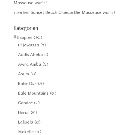
Masseuse war’s!
Sunset Beach Cluedo: Die Masseuse war’s!
Tom
bei
Kategorien
Äthiopien
(96)
(H)awassa
(7)
Addis Abeba
(11)
Awra Amba
(6)
Axum
(10)
Bahir Dar
(8)
Bale Mountains
(5)
Gondar
(2)
Harar
(5)
Lalibela
(10)
Mekelle
(4)