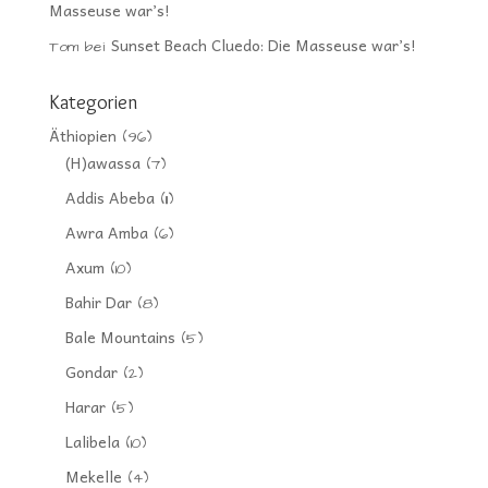
Masseuse war’s!
Sunset Beach Cluedo: Die Masseuse war’s!
Tom
bei
Kategorien
Äthiopien
(96)
(H)awassa
(7)
Addis Abeba
(11)
Awra Amba
(6)
Axum
(10)
Bahir Dar
(8)
Bale Mountains
(5)
Gondar
(2)
Harar
(5)
Lalibela
(10)
Mekelle
(4)