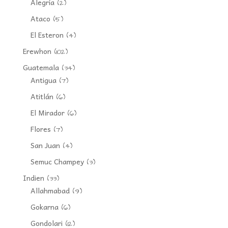
Alegría
(2)
Ataco
(5)
El Esteron
(4)
Erewhon
(102)
Guatemala
(34)
Antigua
(7)
Atitlán
(6)
El Mirador
(6)
Flores
(7)
San Juan
(4)
Semuc Champey
(3)
Indien
(33)
Allahmabad
(9)
Gokarna
(6)
Gondolari
(12)