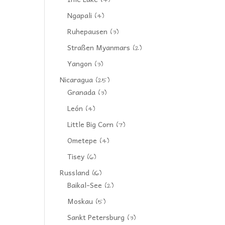
(4)
Ngapali
(4)
Ruhepausen
(3)
Straßen Myanmars
(2)
Yangon
(3)
Nicaragua
(25)
Granada
(3)
León
(4)
Little Big Corn
(7)
Ometepe
(4)
Tisey
(6)
Russland
(16)
Baikal-See
(2)
Moskau
(5)
Sankt Petersburg
(3)