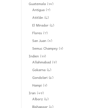
Guatemala
(34)
Antigua
(7)
Atitlán
(6)
El Mirador
(6)
Flores
(7)
San Juan
(4)
Semuc Champey
(3)
Indien
(33)
Allahmabad
(9)
Gokarna
(6)
Gondolari
(12)
Hampi
(3)
Iran
(49)
Alborz
(6)
Bishapoor
(2)