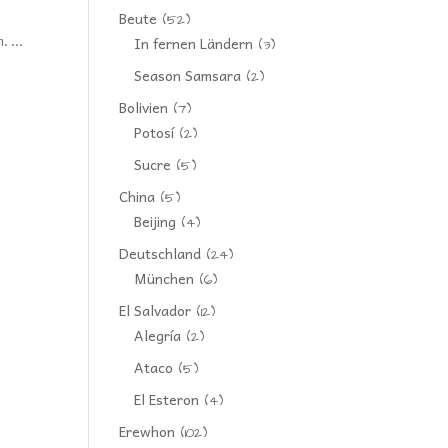
Beute
(52)
n. …
In fernen Ländern
(3)
Season Samsara
(2)
Bolivien
(7)
Potosí
(2)
Sucre
(5)
China
(5)
Beijing
(4)
Deutschland
(24)
München
(6)
El Salvador
(12)
Alegría
(2)
Ataco
(5)
El Esteron
(4)
Erewhon
(102)