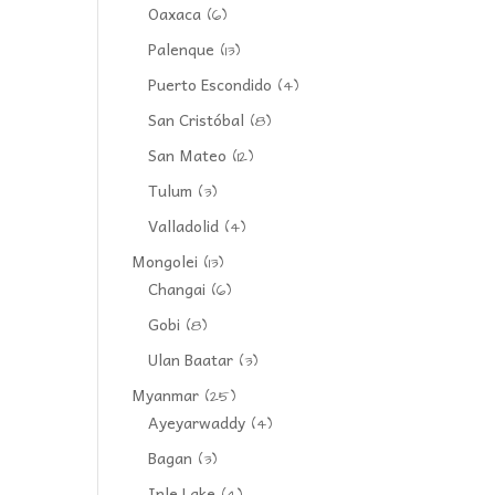
Oaxaca
(6)
Palenque
(13)
Puerto Escondido
(4)
San Cristóbal
(8)
San Mateo
(12)
Tulum
(3)
Valladolid
(4)
Mongolei
(13)
Changai
(6)
Gobi
(8)
Ulan Baatar
(3)
Myanmar
(25)
Ayeyarwaddy
(4)
Bagan
(3)
Inle Lake