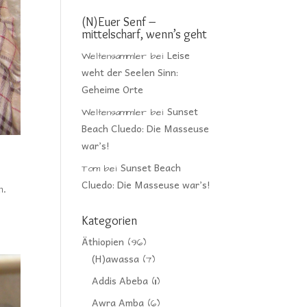
(N)Euer Senf –
mittelscharf, wenn’s geht
Leise
Weltensammler
bei
weht der Seelen Sinn:
Geheime Orte
Sunset
Weltensammler
bei
Beach Cluedo: Die Masseuse
war’s!
Sunset Beach
Tom
bei
Cluedo: Die Masseuse war’s!
n.
Kategorien
Äthiopien
(96)
(H)awassa
(7)
Addis Abeba
(11)
Awra Amba
(6)