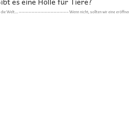
ibt es eine Hölle für Tiere?
e man die Welt… ———————————————– Wenn nicht, sollten wir eine eröffne