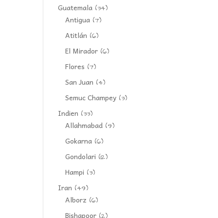
Guatemala
(34)
Antigua
(7)
Atitlán
(6)
El Mirador
(6)
Flores
(7)
San Juan
(4)
Semuc Champey
(3)
Indien
(33)
Allahmabad
(9)
Gokarna
(6)
Gondolari
(12)
Hampi
(3)
Iran
(49)
Alborz
(6)
Bishapoor
(2)