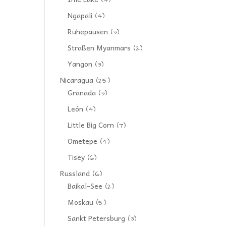
(4)
Ngapali
(4)
Ruhepausen
(3)
Straßen Myanmars
(2)
Yangon
(3)
Nicaragua
(25)
Granada
(3)
León
(4)
Little Big Corn
(7)
Ometepe
(4)
Tisey
(6)
Russland
(16)
Baikal-See
(2)
Moskau
(5)
Sankt Petersburg
(3)