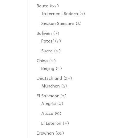
Beute
(52)
In fernen Ländern
(3)
Season Samsara
(2)
Bolivien
(7)
Potosí
(2)
Sucre
(5)
China
(5)
Beijing
(4)
Deutschland
(24)
München
(6)
El Salvador
(12)
Alegría
(2)
Ataco
(5)
El Esteron
(4)
Erewhon
(102)