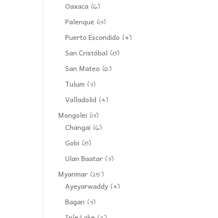
Oaxaca
(6)
Palenque
(13)
Puerto Escondido
(4)
San Cristóbal
(8)
San Mateo
(12)
Tulum
(3)
Valladolid
(4)
Mongolei
(13)
Changai
(6)
Gobi
(8)
Ulan Baatar
(3)
Myanmar
(25)
Ayeyarwaddy
(4)
Bagan
(3)
Inle Lake