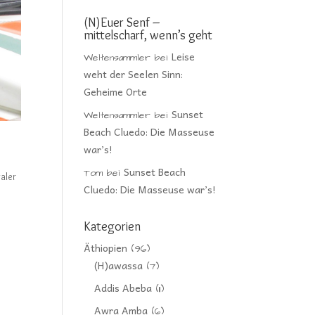
(N)Euer Senf –
mittelscharf, wenn’s geht
Leise
Weltensammler
bei
weht der Seelen Sinn:
Geheime Orte
Sunset
Weltensammler
bei
Beach Cluedo: Die Masseuse
war’s!
Sunset Beach
Tom
bei
aler
Cluedo: Die Masseuse war’s!
Kategorien
Äthiopien
(96)
(H)awassa
(7)
Addis Abeba
(11)
Awra Amba
(6)