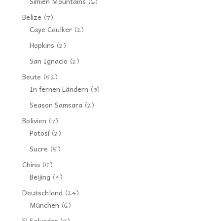
Simien Mountains
(6)
Belize
(7)
Caye Caulker
(2)
Hopkins
(2)
San Ignacio
(2)
Beute
(52)
In fernen Ländern
(3)
Season Samsara
(2)
Bolivien
(7)
Potosí
(2)
Sucre
(5)
China
(5)
Beijing
(4)
Deutschland
(24)
München
(6)
El Salvador