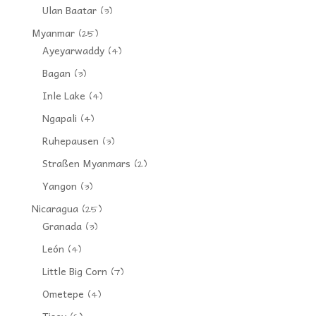
Ulan Baatar
(3)
Myanmar
(25)
Ayeyarwaddy
(4)
Bagan
(3)
Inle Lake
(4)
Ngapali
(4)
Ruhepausen
(3)
Straßen Myanmars
(2)
Yangon
(3)
Nicaragua
(25)
Granada
(3)
León
(4)
Little Big Corn
(7)
Ometepe
(4)
Tisey