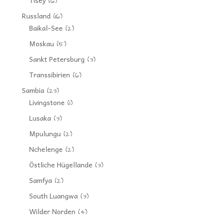
(6)
Russland
(16)
Baikal-See
(2)
Moskau
(5)
Sankt Petersburg
(3)
Transsibirien
(6)
Sambia
(23)
Livingstone
(1)
Lusaka
(3)
Mpulungu
(2)
Nchelenge
(2)
Östliche Hügellande
(3)
Samfya
(2)
South Luangwa
(3)
Wilder Norden
(4)