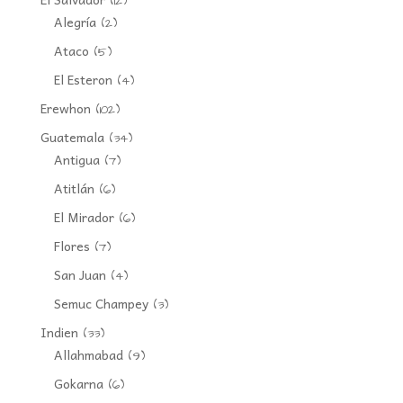
(12)
Alegría
(2)
Ataco
(5)
El Esteron
(4)
Erewhon
(102)
Guatemala
(34)
Antigua
(7)
Atitlán
(6)
El Mirador
(6)
Flores
(7)
San Juan
(4)
Semuc Champey
(3)
Indien
(33)
Allahmabad
(9)
Gokarna
(6)