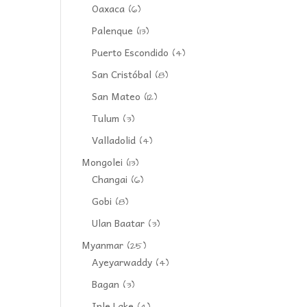
Oaxaca
(6)
Palenque
(13)
Puerto Escondido
(4)
San Cristóbal
(8)
San Mateo
(12)
Tulum
(3)
Valladolid
(4)
Mongolei
(13)
Changai
(6)
Gobi
(8)
Ulan Baatar
(3)
Myanmar
(25)
Ayeyarwaddy
(4)
Bagan
(3)
Inle Lake