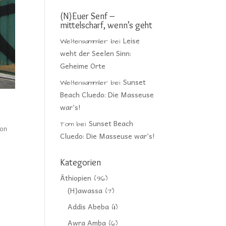
(N)Euer Senf –
mittelscharf, wenn’s geht
Leise
Weltensammler
bei
weht der Seelen Sinn:
Geheime Orte
Sunset
Weltensammler
bei
Beach Cluedo: Die Masseuse
war’s!
Sunset Beach
Tom
bei
von
Cluedo: Die Masseuse war’s!
Kategorien
Äthiopien
(96)
(H)awassa
(7)
Addis Abeba
(11)
Awra Amba
(6)