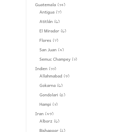
Guatemala
(34)
Antigua
(7)
Atitlán
(6)
El Mirador
(6)
Flores
(7)
San Juan
(4)
Semuc Champey
(3)
Indien
(33)
Allahmabad
(9)
Gokarna
(6)
Gondolari
(12)
Hampi
(3)
Iran
(49)
Alborz
(6)
Bishapoor
(2)