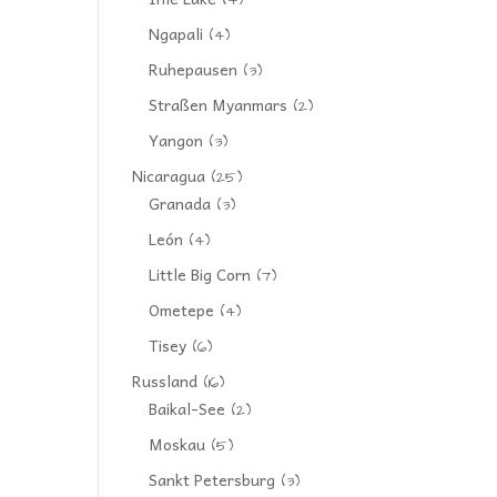
(4)
Ngapali
(4)
Ruhepausen
(3)
Straßen Myanmars
(2)
Yangon
(3)
Nicaragua
(25)
Granada
(3)
León
(4)
Little Big Corn
(7)
Ometepe
(4)
Tisey
(6)
Russland
(16)
Baikal-See
(2)
Moskau
(5)
Sankt Petersburg
(3)