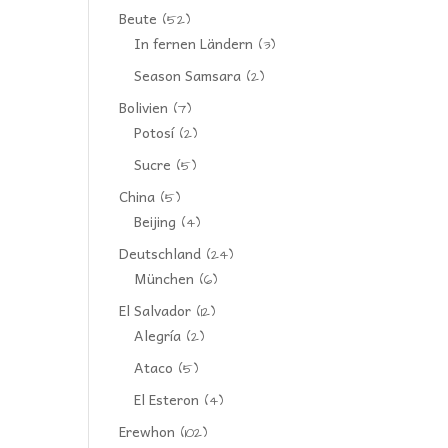
Beute
(52)
In fernen Ländern
(3)
Season Samsara
(2)
Bolivien
(7)
Potosí
(2)
Sucre
(5)
China
(5)
Beijing
(4)
Deutschland
(24)
München
(6)
El Salvador
(12)
Alegría
(2)
Ataco
(5)
El Esteron
(4)
Erewhon
(102)