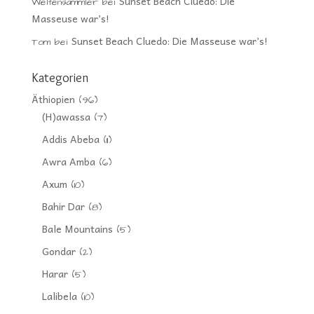
Sunset Beach Cluedo: Die
Weltensammler
bei
Masseuse war’s!
Sunset Beach Cluedo: Die Masseuse war’s!
Tom
bei
Kategorien
Äthiopien
(96)
(H)awassa
(7)
Addis Abeba
(11)
Awra Amba
(6)
Axum
(10)
Bahir Dar
(8)
Bale Mountains
(5)
Gondar
(2)
Harar
(5)
Lalibela
(10)