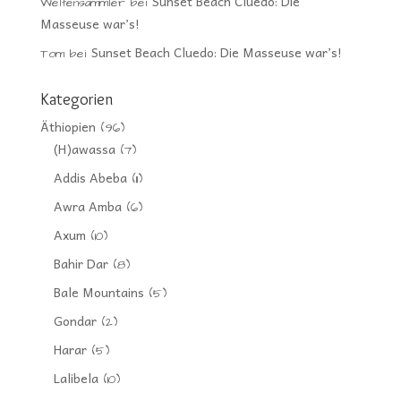
Sunset Beach Cluedo: Die
Weltensammler
bei
Masseuse war’s!
Sunset Beach Cluedo: Die Masseuse war’s!
Tom
bei
Kategorien
Äthiopien
(96)
(H)awassa
(7)
Addis Abeba
(11)
Awra Amba
(6)
Axum
(10)
Bahir Dar
(8)
Bale Mountains
(5)
Gondar
(2)
Harar
(5)
Lalibela
(10)