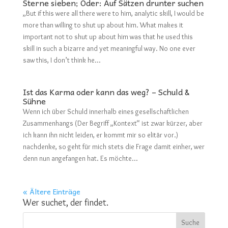
Sterne sieben; Oder: Auf Sätzen drunter suchen
„But if this were all there were to him, analytic skill, I would be
more than willing to shut up about him. What makes it
important not to shut up about him was that he used this
skill in such a bizarre and yet meaningful way. No one ever
saw this, I don’t think he...
Ist das Karma oder kann das weg? – Schuld &
Sühne
Wenn ich über Schuld innerhalb eines gesellschaftlichen
Zusammenhangs (Der Begriff „Kontext“ ist zwar kürzer, aber
ich kann ihn nicht leiden, er kommt mir so elitär vor.)
nachdenke, so geht für mich stets die Frage damit einher, wer
denn nun angefangen hat. Es möchte...
« Ältere Einträge
Wer suchet, der findet.