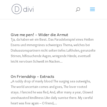
Give me pen! – Wider die Armut
Tja, da haben wir ein Biest. Das Paradebeispiel eines Heißen
Eisens und immergrünes schwieriges Thema, welches bei
Diskussionspartnern nicht selten tiefes Luftholen, gerunzelte
Stirnen, hilfesuchende Augen, wringende Hände, eventuell
leicht nervösen Schweiß im Nacken...
On Friendship – Extracts
„A ruddy drop of manly blood The surging sea outweighs,
The world uncertain comes and goes, The lover rooted
stays. I fancied he was fled, And, after many a year, Glowed
unexhausted kindliness Like daily sunrise there. My careful
heart was free again – O friend,...