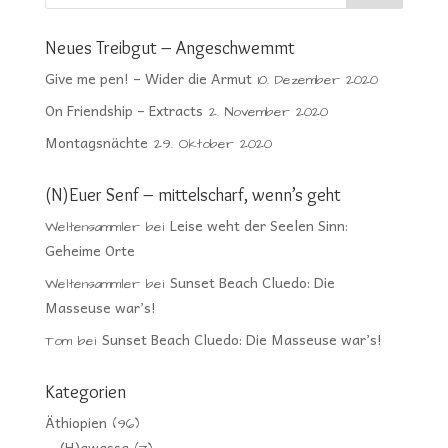
Neues Treibgut – Angeschwemmt
Give me pen! – Wider die Armut
10. Dezember 2020
On Friendship – Extracts
2. November 2020
Montagsnächte
29. Oktober 2020
(N)Euer Senf – mittelscharf, wenn’s geht
Leise weht der Seelen Sinn:
Weltensammler
bei
Geheime Orte
Sunset Beach Cluedo: Die
Weltensammler
bei
Masseuse war’s!
Sunset Beach Cluedo: Die Masseuse war’s!
Tom
bei
Kategorien
Äthiopien
(96)
(H)awassa