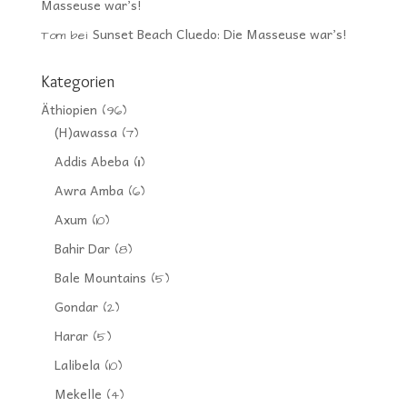
Masseuse war’s!
Sunset Beach Cluedo: Die Masseuse war’s!
Tom
bei
Kategorien
Äthiopien
(96)
(H)awassa
(7)
Addis Abeba
(11)
Awra Amba
(6)
Axum
(10)
Bahir Dar
(8)
Bale Mountains
(5)
Gondar
(2)
Harar
(5)
Lalibela
(10)
Mekelle
(4)