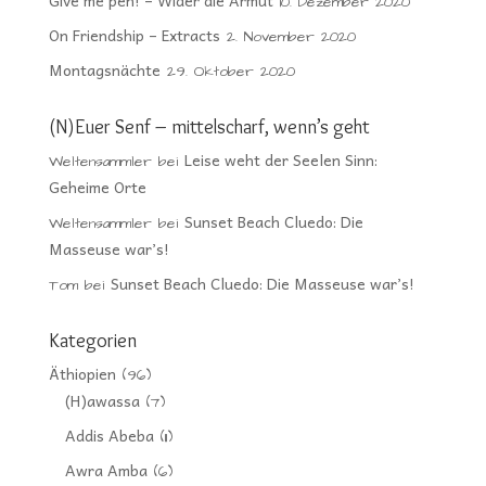
Give me pen! – Wider die Armut
10. Dezember 2020
On Friendship – Extracts
2. November 2020
Montagsnächte
29. Oktober 2020
(N)Euer Senf – mittelscharf, wenn’s geht
Leise weht der Seelen Sinn:
Weltensammler
bei
Geheime Orte
Sunset Beach Cluedo: Die
Weltensammler
bei
Masseuse war’s!
Sunset Beach Cluedo: Die Masseuse war’s!
Tom
bei
Kategorien
Äthiopien
(96)
(H)awassa
(7)
Addis Abeba
(11)
Awra Amba
(6)