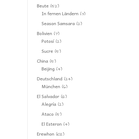
Beute
(52)
In fernen Ländern
(3)
Season Samsara
(2)
Bolivien
(7)
Potosí
(2)
Sucre
(5)
China
(5)
Beijing
(4)
Deutschland
(24)
München
(6)
El Salvador
(12)
Alegría
(2)
Ataco
(5)
El Esteron
(4)
Erewhon
(102)