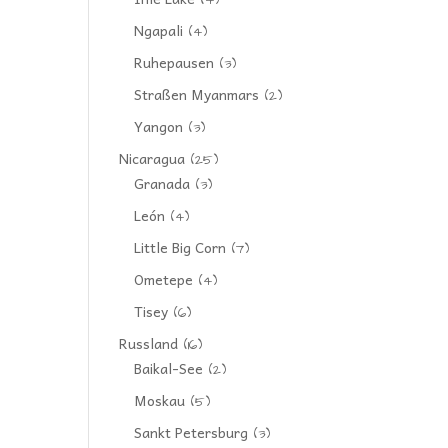
(4)
Ngapali
(4)
Ruhepausen
(3)
Straßen Myanmars
(2)
Yangon
(3)
Nicaragua
(25)
Granada
(3)
León
(4)
Little Big Corn
(7)
Ometepe
(4)
Tisey
(6)
Russland
(16)
Baikal-See
(2)
Moskau
(5)
Sankt Petersburg
(3)