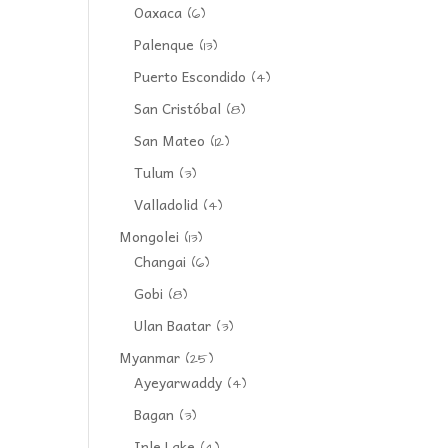
Oaxaca
(6)
Palenque
(13)
Puerto Escondido
(4)
San Cristóbal
(8)
San Mateo
(12)
Tulum
(3)
Valladolid
(4)
Mongolei
(13)
Changai
(6)
Gobi
(8)
Ulan Baatar
(3)
Myanmar
(25)
Ayeyarwaddy
(4)
Bagan
(3)
Inle Lake