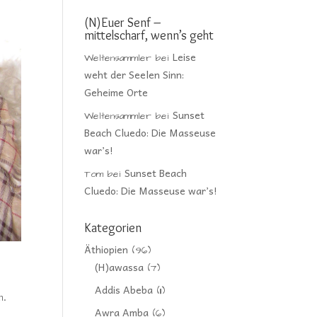
(N)Euer Senf –
mittelscharf, wenn’s geht
Leise
Weltensammler
bei
weht der Seelen Sinn:
Geheime Orte
Sunset
Weltensammler
bei
Beach Cluedo: Die Masseuse
war’s!
Sunset Beach
Tom
bei
Cluedo: Die Masseuse war’s!
Kategorien
Äthiopien
(96)
(H)awassa
(7)
Addis Abeba
(11)
n.
Awra Amba
(6)