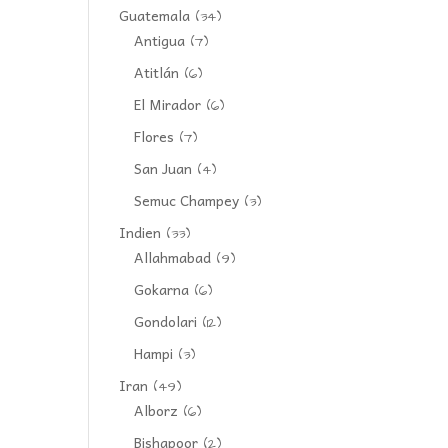
Guatemala
(34)
Antigua
(7)
Atitlán
(6)
El Mirador
(6)
Flores
(7)
San Juan
(4)
Semuc Champey
(3)
Indien
(33)
Allahmabad
(9)
Gokarna
(6)
Gondolari
(12)
Hampi
(3)
Iran
(49)
Alborz
(6)
Bishapoor
(2)