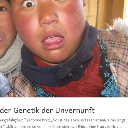
 der Genetik der Unvernunft
nungsfähigkeit.“ (Antoine Bret) „So ist das eben. Wasser ist naß. Gras ist grü
“) „Mir kommt es so vor, als hätten sich zwei Blinde eine Frau geteilt, die...