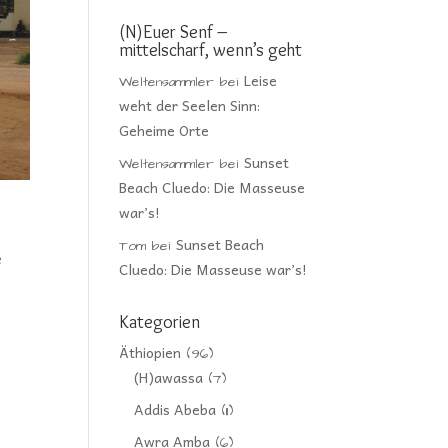
(N)Euer Senf –
mittelscharf, wenn’s geht
Leise
Weltensammler
bei
weht der Seelen Sinn:
Geheime Orte
Sunset
Weltensammler
bei
Beach Cluedo: Die Masseuse
war’s!
Sunset Beach
Tom
bei
e
Cluedo: Die Masseuse war’s!
Kategorien
Äthiopien
(96)
(H)awassa
(7)
Addis Abeba
(11)
Awra Amba
(6)