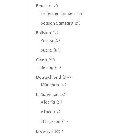
Beute
(52)
In fernen Ländern
(3)
Season Samsara
(2)
Bolivien
(7)
Potosí
(2)
Sucre
(5)
China
(5)
Beijing
(4)
Deutschland
(24)
München
(6)
El Salvador
(12)
Alegría
(2)
Ataco
(5)
El Esteron
(4)
Erewhon
(102)