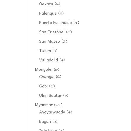
Oaxaca
(6)
Palenque
(13)
Puerto Escondido
(4)
San Cristóbal
(8)
San Mateo
(12)
Tulum
(3)
Valladolid
(4)
Mongolei
(13)
Changai
(6)
Gobi
(8)
Ulan Baatar
(3)
Myanmar
(25)
Ayeyarwaddy
(4)
Bagan
(3)
Inle Lake