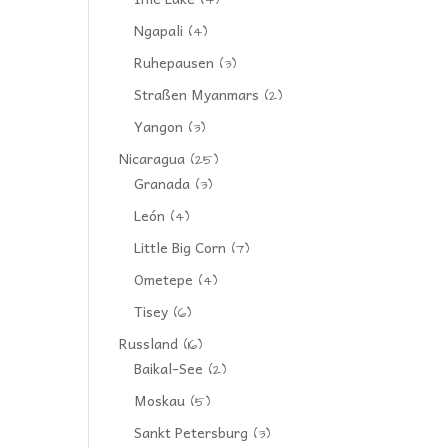
(4)
Ngapali
(4)
Ruhepausen
(3)
Straßen Myanmars
(2)
Yangon
(3)
Nicaragua
(25)
Granada
(3)
León
(4)
Little Big Corn
(7)
Ometepe
(4)
Tisey
(6)
Russland
(16)
Baikal-See
(2)
Moskau
(5)
Sankt Petersburg
(3)