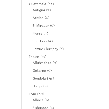
Guatemala
(34)
Antigua
(7)
Atitlán
(6)
El Mirador
(6)
Flores
(7)
San Juan
(4)
Semuc Champey
(3)
Indien
(33)
Allahmabad
(9)
Gokarna
(6)
Gondolari
(12)
Hampi
(3)
Iran
(49)
Alborz
(6)
Bishapoor
(2)