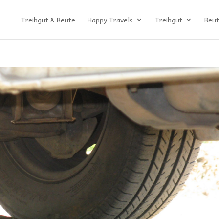
Treibgut & Beute
Happy Travels
Treibgut
Beut