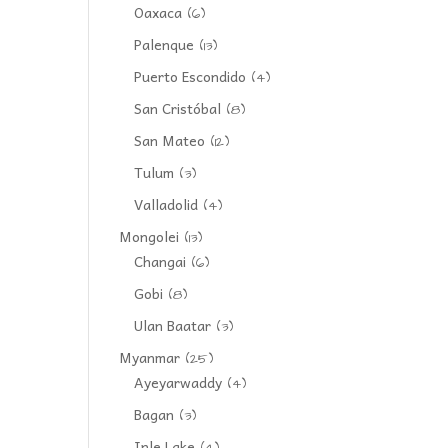
Oaxaca
(6)
Palenque
(13)
Puerto Escondido
(4)
San Cristóbal
(8)
San Mateo
(12)
Tulum
(3)
Valladolid
(4)
Mongolei
(13)
Changai
(6)
Gobi
(8)
Ulan Baatar
(3)
Myanmar
(25)
Ayeyarwaddy
(4)
Bagan
(3)
Inle Lake