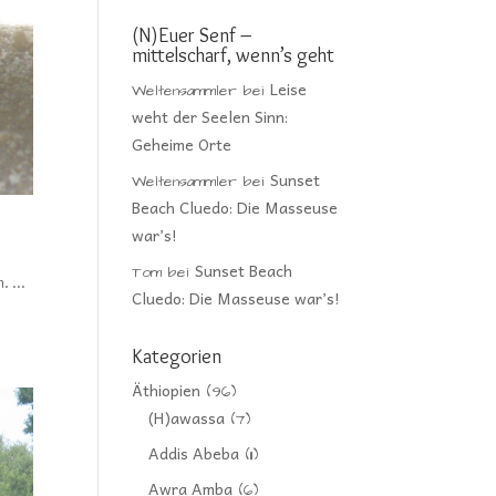
(N)Euer Senf –
mittelscharf, wenn’s geht
Leise
Weltensammler
bei
weht der Seelen Sinn:
Geheime Orte
Sunset
Weltensammler
bei
Beach Cluedo: Die Masseuse
war’s!
Sunset Beach
Tom
bei
n. …
Cluedo: Die Masseuse war’s!
Kategorien
Äthiopien
(96)
(H)awassa
(7)
Addis Abeba
(11)
Awra Amba
(6)