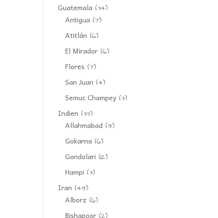
Guatemala
(34)
Antigua
(7)
Atitlán
(6)
El Mirador
(6)
Flores
(7)
San Juan
(4)
Semuc Champey
(3)
Indien
(33)
Allahmabad
(9)
Gokarna
(6)
Gondolari
(12)
Hampi
(3)
Iran
(49)
Alborz
(6)
Bishapoor
(2)