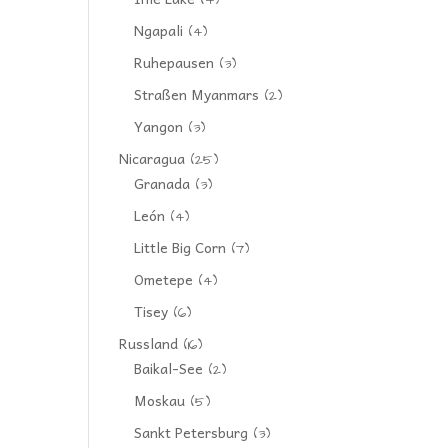
(4)
Ngapali
(4)
Ruhepausen
(3)
Straßen Myanmars
(2)
Yangon
(3)
Nicaragua
(25)
Granada
(3)
León
(4)
Little Big Corn
(7)
Ometepe
(4)
Tisey
(6)
Russland
(16)
Baikal-See
(2)
Moskau
(5)
Sankt Petersburg
(3)