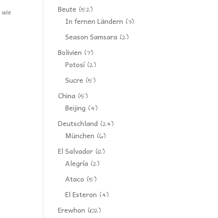
Beute
(52)
 wie
In fernen Ländern
(3)
Season Samsara
(2)
Bolivien
(7)
Potosí
(2)
Sucre
(5)
China
(5)
Beijing
(4)
Deutschland
(24)
München
(6)
El Salvador
(12)
Alegría
(2)
Ataco
(5)
El Esteron
(4)
Erewhon
(102)