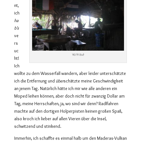
nt,
ich
ha
b’s
ve
rs
uc
Vertraut
ht!
Ich
wollte zu dem Wasserfall wandern, aber leider unterschätzte
ich die Entfernung und
über
schätzte meine Geschwindigkeit
an jenem Tag. Natürlich hätte ich mir wie alle anderen ein
Moped leihen können, aber doch nicht für zwanzig Dollar am
Tag, meine Herrschaften, ja, wo sind wir denn? Radlfahren
machte auf den dortigen Holperpisten keinen großen Spaß,
also kroch ich lieber auf allen Vieren über die Insel,
schwitzend und stinkend.
Immerhin, ich schaffte es einmal halb um den Maderas-Vulkan