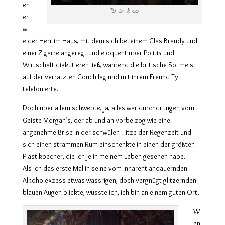
eh
Brian & Sol
er
wi
e der Herr im Haus, mit dem sich bei einem Glas Brandy und
einer Zigarre angeregt und eloquent über Politik und
Wirtschaft diskutieren ließ, während die britische Sol meist
auf der verratzten Couch lag und mit ihrem Freund Ty
telefonierte.
Doch über allem schwebte, ja, alles war durchdrungen vom
Geiste Morgan’s, der ab und an vorbeizog wie eine
angenehme Brise in der schwülen Hitze der Regenzeit und
sich einen strammen Rum einschenkte in einen der größten
Plastikbecher, die ich je in meinem Leben gesehen habe.
Als ich das erste Mal in seine vom inhärent andauernden
Alkoholexzess etwas wässrigen, doch vergnügt glitzernden
blauen Augen blickte, wusste ich, ich bin an einem guten Ort.
W
eni