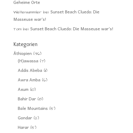
Geheime Orte
Sunset Beach Cluedo: Die
Weltensammler
bei
Masseuse war’s!
Sunset Beach Cluedo: Die Masseuse war’s!
Tom
bei
Kategorien
Äthiopien
(96)
(H)awassa
(7)
Addis Abeba
(11)
Awra Amba
(6)
Axum
(10)
Bahir Dar
(8)
Bale Mountains
(5)
Gondar
(2)
Harar
(5)