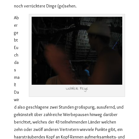
noch verrücktere Dinge (ge)sehen.
Ab
er
ge
bt
Eu
ch
da
s
ma
l!
Wohlfeile Feige
Da
wir
d also geschlagene zwei Stunden großspurig, ausufernd, und
gekünstelt über zahlreiche Werbepausen hinweg darüber
berichtet, welches der 43 teilnehmenden Länder welchen
zehn oder zwölf anderen Vertretern wieviele Punkte gibt, ein
haarsträubendes Kopf an Kopf-Rennen aufmerksamkeits- und