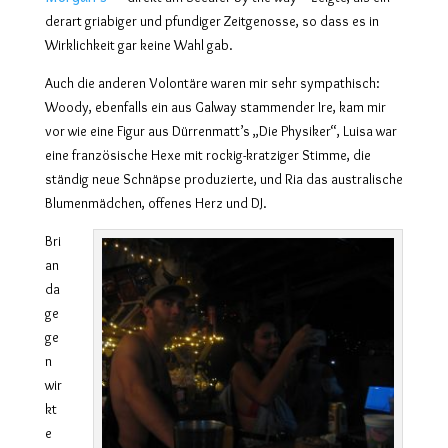
derart griabiger und pfundiger Zeitgenosse, so dass es in
Wirklichkeit gar keine Wahl gab.
Auch die anderen Volontäre waren mir sehr sympathisch:
Woody, ebenfalls ein aus Galway stammender Ire, kam mir
vor wie eine Figur aus Dürrenmatt’s „Die Physiker“, Luisa war
eine französische Hexe mit rockig-kratziger Stimme, die
ständig neue Schnäpse produzierte, und Ria das australische
Blumenmädchen, offenes Herz und DJ.
Bri
an
da
ge
ge
n
wir
kt
e