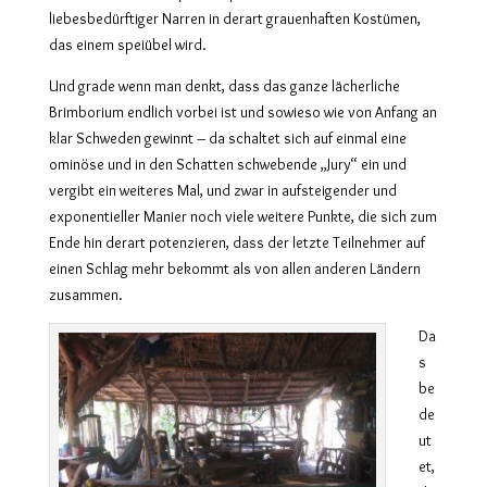
liebesbedürftiger Narren in derart grauenhaften Kostümen,
das einem speiübel wird.
Und grade wenn man denkt, dass das ganze lächerliche
Brimborium endlich vorbei ist und sowieso wie von Anfang an
klar Schweden gewinnt – da schaltet sich auf einmal eine
ominöse und in den Schatten schwebende „Jury“ ein und
vergibt ein weiteres Mal, und zwar in aufsteigender und
exponentieller Manier noch viele weitere Punkte, die sich zum
Ende hin derart potenzieren, dass der letzte Teilnehmer auf
einen Schlag mehr bekommt als von allen anderen Ländern
zusammen.
Da
s
be
de
ut
et,