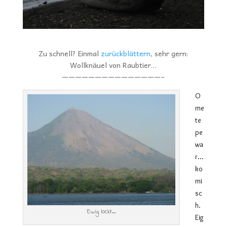
Zu schnell? Einmal
zurückblättern
, sehr gern:
Wollknäuel von Raubtier…
———————————————–
O
me
te
pe
wa
r…
ko
mi
sc
h.
Ewig lockt…
Eig