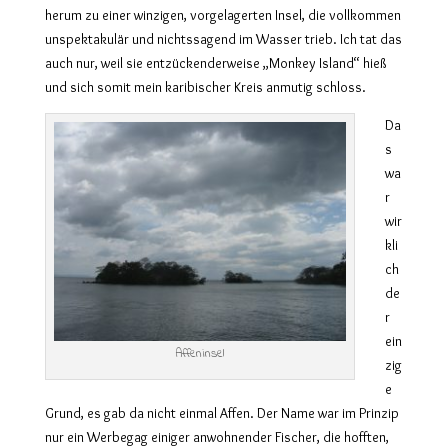
herum zu einer winzigen, vorgelagerten Insel, die vollkommen
unspektakulär und nichtssagend im Wasser trieb. Ich tat das
auch nur, weil sie entzückenderweise „Monkey Island“ hieß
und sich somit mein karibischer Kreis anmutig schloss.
Da
s
wa
r
wir
kli
ch
de
r
ein
Affeninsel
zig
e
Grund, es gab da nicht einmal Affen. Der Name war im Prinzip
nur ein Werbegag einiger anwohnender Fischer, die hofften,