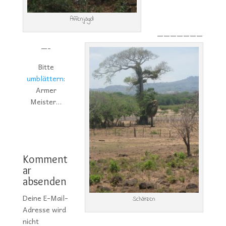
Affenjagd
———————
—-
Bitte
umblättern
:
Armer
Meister…
Komment
ar
absenden
Deine E-Mail-
Schätzen
Adresse wird
nicht