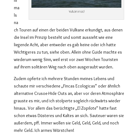
hr
ma
Vulkaninsel
ls
na
ch Touren auf einen der beiden Vulkane erkundigt, aus denen
die Insel im Prinzip besteht und somit aussieht wie eine
liegende Acht, aber entweder es gab keine oder ich hatte
Wichtigeres zu tun, siehe oben. Allein ohne Guide machte es
wiederum wenig Sinn, weil erst vor zwei Wochen Touristen
auf ihrem solitären Weg nach oben ausgeraubt wurden.
Zudem opferte ich mehrere Stunden meines Lebens und
schaute mir verschiedene „Fincas Ecologicas“ oder ähnlich
alternative Crusoe-Hide Outs an, aber vor deren Atmosphäre
grauste es mir, und ich stolperte sogleich rückwärts wieder
hinaus. Vor allem das berüchtigte „El Zopilote“ hatte fast
schon etwas Düsteres und Kaltes an sich. Sauteuer waren sie
außerdem, pff. Immer wollen sie Geld, Geld, Geld, und noch
mehr Geld. Ich armes Würstchen!