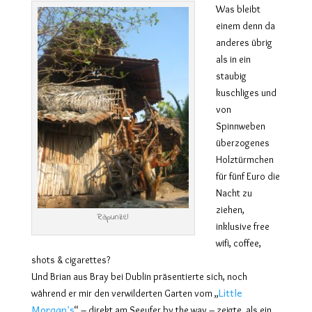
Was bleibt
einem denn da
anderes übrig
als in ein
staubig
kuschliges und
von
Spinnweben
überzogenes
Holztürmchen
für fünf Euro die
Nacht zu
ziehen,
Rapunzel
inklusive free
wifi, coffee,
shots & cigarettes?
Und Brian aus Bray bei Dublin präsentierte sich, noch
Little
während er mir den verwilderten Garten vom „
Morgan’s
“ – direkt am Seeufer by the way – zeigte, als ein