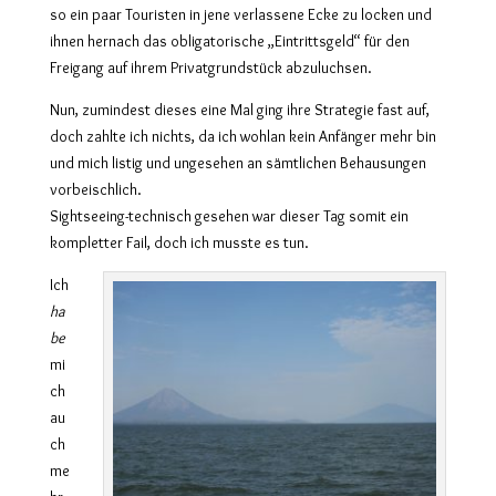
so ein paar Touristen in jene verlassene Ecke zu locken und
ihnen hernach das obligatorische „Eintrittsgeld“ für den
Freigang auf ihrem Privatgrundstück abzuluchsen.
Nun, zumindest dieses eine Mal ging ihre Strategie fast auf,
doch zahlte ich nichts, da ich wohlan kein Anfänger mehr bin
und mich listig und ungesehen an sämtlichen Behausungen
vorbeischlich.
Sightseeing-technisch gesehen war dieser Tag somit ein
kompletter Fail, doch ich musste es tun.
Ich
ha
be
mi
ch
au
ch
me