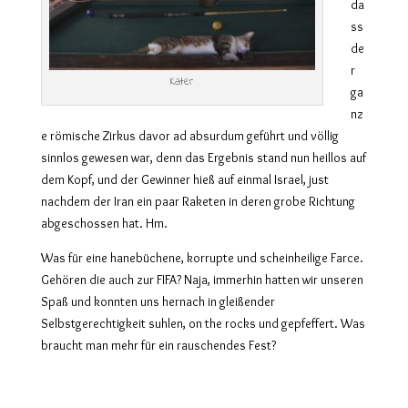
da
ss
de
r
Kater
ga
nz
e römische Zirkus davor ad absurdum geführt und völlig
sinnlos gewesen war, denn das Ergebnis stand nun heillos auf
dem Kopf, und der Gewinner hieß auf einmal Israel, just
nachdem der Iran ein paar Raketen in deren grobe Richtung
abgeschossen hat. Hm.
Was für eine hanebüchene, korrupte und scheinheilige Farce.
Gehören die auch zur FIFA? Naja, immerhin hatten wir unseren
Spaß und konnten uns hernach in gleißender
Selbstgerechtigkeit suhlen, on the rocks und gepfeffert. Was
braucht man mehr für ein rauschendes Fest?