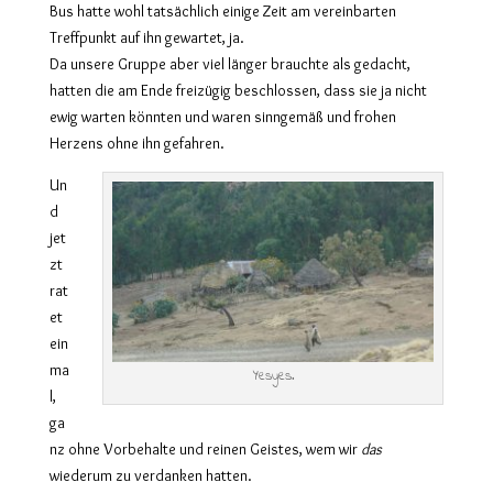
Bus hatte wohl tatsächlich einige Zeit am vereinbarten
Treffpunkt auf ihn gewartet, ja.
Da unsere Gruppe aber viel länger brauchte als gedacht,
hatten die am Ende freizügig beschlossen, dass sie ja nicht
ewig warten könnten und waren sinngemäß und frohen
Herzens ohne ihn gefahren.
Un
d
jet
zt
rat
et
ein
ma
Yesyes.
l,
ga
nz ohne Vorbehalte und reinen Geistes, wem wir
das
wiederum zu verdanken hatten.