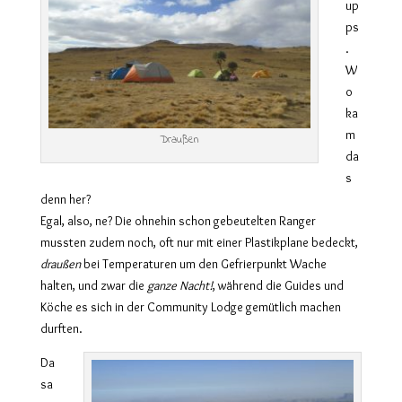
up
ps
.
W
o
ka
m
Draußen
da
s
denn her?
Egal, also, ne? Die ohnehin schon gebeutelten Ranger
mussten zudem noch, oft nur mit einer Plastikplane bedeckt,
draußen
bei Temperaturen um den Gefrierpunkt Wache
halten, und zwar die
ganze Nacht!
, während die Guides und
Köche es sich in der Community Lodge gemütlich machen
durften.
Da
sa