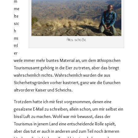
m
me
lte
sic
h
mi
Alles scheiße
ttl
er
weile immer mehr buntes Material an, um dem äthiopischen
Tourismusamt gehörig in die Eier zu treten, aber das bringt
wahrscheinlich nichts. Wahrscheinlich wurden die aus
Sicherheitsgründen vorher kastriert, ganz wie die Eunuchen
altvorderer Kaiser und Scheichs.
Trotzdem hatte ich mir fest vorgenommen, denen eine
gesalzene E-Mail zu schreiben, allein schon, um mir selbst ein
bissl Luft zu machen. Wohl war mir bewusst, dass der
Tourismus in jenem Land eine entscheidende Rolle spielt,
aber das tut er auch in anderen und zum Teil noch ärmeren