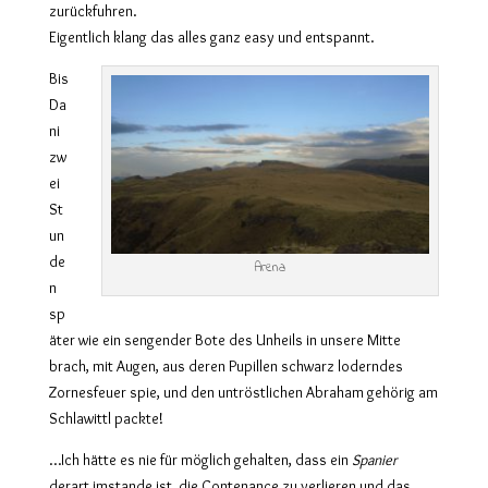
zurückfuhren.
Eigentlich klang das alles ganz easy und entspannt.
Bis
Da
ni
zw
ei
St
un
de
Arena
n
sp
äter wie ein sengender Bote des Unheils in unsere Mitte
brach, mit Augen, aus deren Pupillen schwarz loderndes
Zornesfeuer spie, und den untröstlichen Abraham gehörig am
Schlawittl packte!
…Ich hätte es nie für möglich gehalten, dass ein
Spanier
derart imstande ist, die Contenance zu verlieren und das