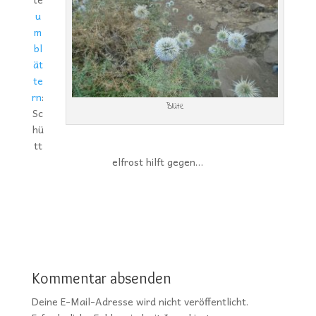
u
m
bl
ät
te
rn
:
Blüte
Sc
hü
tt
elfrost hilft gegen…
Kommentar absenden
Deine E-Mail-Adresse wird nicht veröffentlicht.