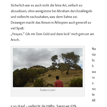
Sicherlich war es auch nicht die feine Art, einfach so
abzudüsen, ohne wenigstens bei Abraham durchzuklingeln
und vielleicht nachzuhaken, was denn Sahne sei.
Deswegen macht das Reisen in Äthiopien auch generell so
viel Spaß:
„Yesyes.“ Gib mir Dein Geld und dann leck’ mich getrost am
Arsch.
Na
tür
lic
h
wa
re
n
nic
Bademeister
ht
All
e so drauf – vielleicht die Hälfte. Sagen wir 63%.