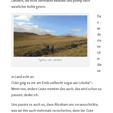
Ländern, die nicht dermaßen eklatant und plump nach
westlicher Kohle geiern.
Da
s
wi
de
rte
mi
ch
in
Spreu von Weizen
die
se
m Land echt an.
Oder ging es mir am Ende vielleicht sogar wie Lobelia? –
Mmm nee, andere Leute meinten das auch, das wird schon so
passen, denke ich.
Uns passte es auch so, dass Abraham uns vorausschickte,
was wir ihm auch mehrmals versicherten, denn der Gute