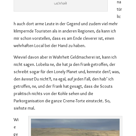
na
Wehrhaft
tür
lic
h auch dort arme Leute in der Gegend und zudem viel mehr
klimpernde Touristen als in anderen Regionen, da kann ich
mir schon vorstellen, dass es am Ende cleverer ist, einen
wehrhaften Local bei der Hand zu haben.
Wieviel davon aber in Wahrheit Geldmacherei ist, kann ich
nicht sagen. Lobelia ne, die hat ja den Frank getroffen, der
schreibt sogar für den Lonely Planet und, kennste den?, was,
den
kennst
Du nicht?!, na egal, auf jeden Fall, den hab’ ich
getroffen, ne, und der Frank hat gesagt, dass die Scouts
praktisch nichts von der Kohle sehen und die
Parkorganisation die ganze Creme-Torte einsteckt. So,
siehste mal.
Wi
e
ge