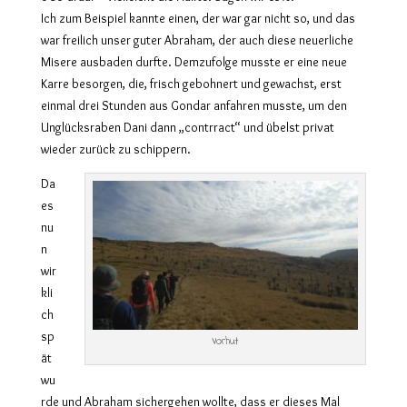
Ich zum Beispiel kannte einen, der war gar nicht so, und das
war freilich unser guter Abraham, der auch diese neuerliche
Misere ausbaden durfte. Demzufolge musste er eine neue
Karre besorgen, die, frisch gebohnert und gewachst, erst
einmal drei Stunden aus Gondar anfahren musste, um den
Unglücksraben Dani dann „contrract“ und übelst privat
wieder zurück zu schippern.
Da
es
nu
n
wir
kli
ch
sp
Vorhut
ät
wu
rde und Abraham sichergehen wollte, dass er dieses Mal