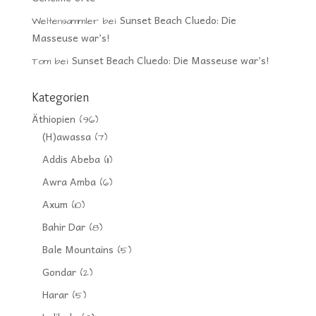
Sunset Beach Cluedo: Die
Weltensammler
bei
Masseuse war’s!
Sunset Beach Cluedo: Die Masseuse war’s!
Tom
bei
Kategorien
Äthiopien
(96)
(H)awassa
(7)
Addis Abeba
(11)
Awra Amba
(6)
Axum
(10)
Bahir Dar
(8)
Bale Mountains
(5)
Gondar
(2)
Harar
(5)