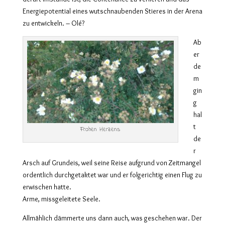
Energiepotential eines wutschnaubenden Stieres in der Arena
zu entwickeln. – Olé?
Ab
er
de
m
gin
g
hal
t
Frohen Herzens
de
r
Arsch auf Grundeis, weil seine Reise aufgrund von Zeitmangel
ordentlich durchgetaktet war und er folgerichtig einen Flug zu
erwischen hatte.
Arme, missgeleitete Seele.
Allmählich dämmerte uns dann auch, was geschehen war. Der