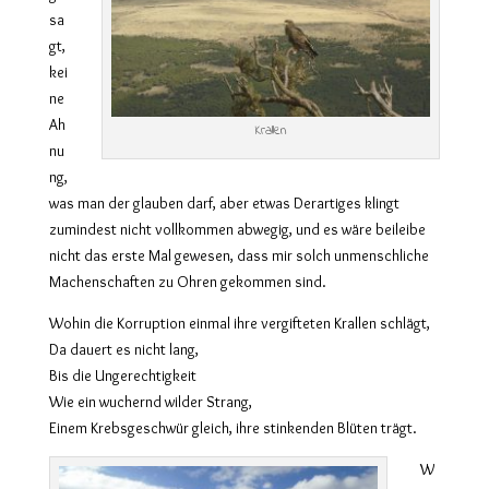
sa
gt,
kei
ne
Ah
Krallen
nu
ng,
was man der glauben darf, aber etwas Derartiges klingt
zumindest nicht vollkommen abwegig, und es wäre beileibe
nicht das erste Mal gewesen, dass mir solch unmenschliche
Machenschaften zu Ohren gekommen sind.
Wohin die Korruption einmal ihre vergifteten Krallen schlägt,
Da dauert es nicht lang,
Bis die Ungerechtigkeit
Wie ein wuchernd wilder Strang,
Einem Krebsgeschwür gleich, ihre stinkenden Blüten trägt.
W