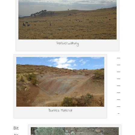
Parkverwaltung
—
—
—
—
—
—
—
—
Buntes Material
-
Bit
te