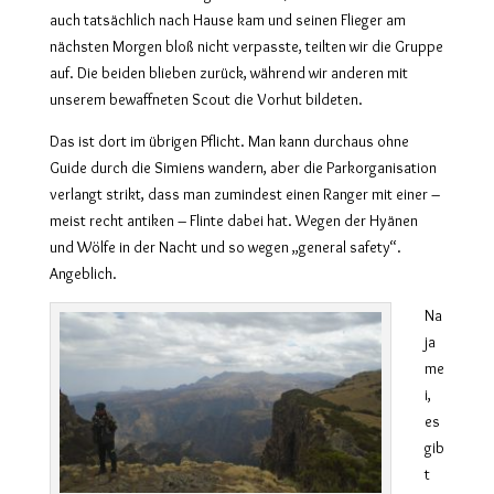
auch tatsächlich nach Hause kam und seinen Flieger am
nächsten Morgen bloß nicht verpasste, teilten wir die Gruppe
auf. Die beiden blieben zurück, während wir anderen mit
unserem bewaffneten Scout die Vorhut bildeten.
Das ist dort im übrigen Pflicht. Man kann durchaus ohne
Guide durch die Simiens wandern, aber die Parkorganisation
verlangt strikt, dass man zumindest einen Ranger mit einer –
meist recht antiken – Flinte dabei hat. Wegen der Hyänen
und Wölfe in der Nacht und so wegen „general safety“.
Angeblich.
Na
ja
me
i,
es
gib
t