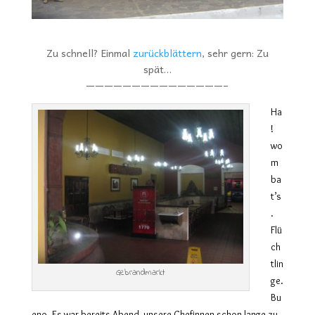
Zu schnell? Einmal
zurückblättern
, sehr gern: Zu
spät…
———————————————–
Ha
!
wo
m
ba
t’s
.
Flü
ch
tlin
Gebrandmarkt
ge.
Bu
eno. Es war bereits Abend, unsere Chefinnen schon lange zu