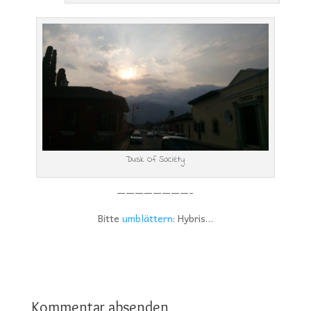
Dusk Of Society
————————-
Bitte
umblättern
: Hybris…
Kommentar absenden