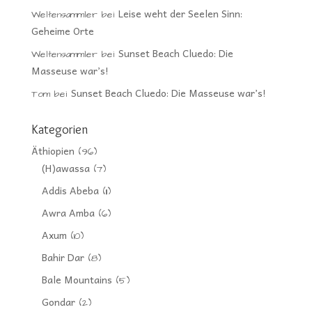
Leise weht der Seelen Sinn:
Weltensammler
bei
Geheime Orte
Sunset Beach Cluedo: Die
Weltensammler
bei
Masseuse war’s!
Sunset Beach Cluedo: Die Masseuse war’s!
Tom
bei
Kategorien
Äthiopien
(96)
(H)awassa
(7)
Addis Abeba
(11)
Awra Amba
(6)
Axum
(10)
Bahir Dar
(8)
Bale Mountains
(5)
Gondar
(2)