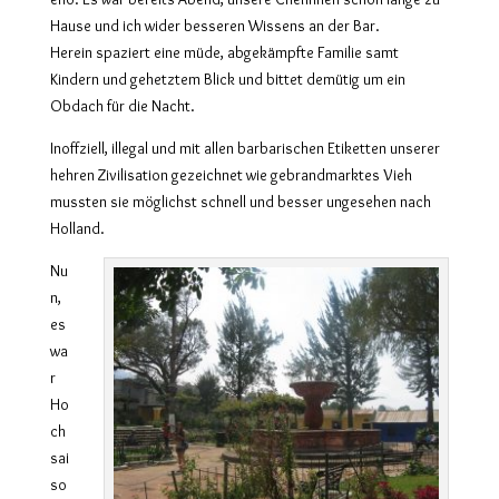
Hause und ich wider besseren Wissens an der Bar.
Herein spaziert eine müde, abgekämpfte Familie samt
Kindern und gehetztem Blick und bittet demütig um ein
Obdach für die Nacht.
Inoffziell, illegal und mit allen barbarischen Etiketten unserer
hehren Zivilisation gezeichnet wie gebrandmarktes Vieh
mussten sie möglichst schnell und besser ungesehen nach
Holland.
Nu
n,
es
wa
r
Ho
ch
sai
so