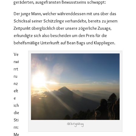
geräderten, ausgefransten Bewusstseins schwappt:
Der junge Mann, welcher währenddessen mit uns über das
Schicksal seiner Schützlinge verhandelte, bereits zu jenem
Zeitpunkt überglücklich über unsere zögerliche Zusage,
erkundigte sich also bescheiden um den Preis für die
behelfsmäßige Unterkunft auf Bean Bags und Klappliegen.
Ve
rwi
rrt
ru
nz
elt
e
ich
die
Sti
Gebirgszug
rn:
Me