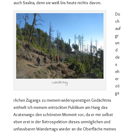
auch Saskia, denn sie weiß bis heute nichts davon.
Do
ch
auf
gr
un
d
de
s
eh
er
Wandertag
zö
ge
rlichen Zugangs zu meinem widerspenstigen Gedächtnis
enthielt ich meinem entrückten Publikum am Hang des
Acatenango den schönsten Moment vor, da er mir selbst
eben erst in der Retrospektion dieses unmöglichen und
unfassbaren Wandertags wieder an die Oberfläche meines