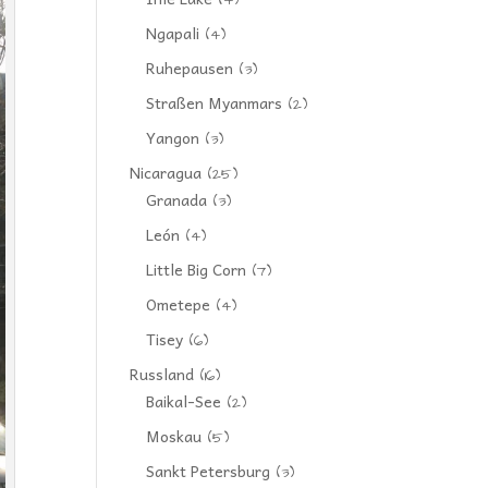
(4)
Ngapali
(4)
Ruhepausen
(3)
Straßen Myanmars
(2)
Yangon
(3)
Nicaragua
(25)
Granada
(3)
León
(4)
Little Big Corn
(7)
Ometepe
(4)
Tisey
(6)
Russland
(16)
Baikal-See
(2)
Moskau
(5)
Sankt Petersburg
(3)