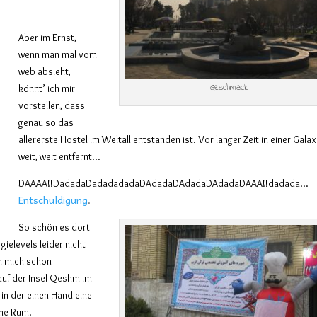
Aber im Ernst,
wenn man mal vom
web absieht,
Geschmack
könnt’ ich mir
vorstellen, dass
genau so das
allererste Hostel im Weltall entstanden ist. Vor langer Zeit in einer Galax
weit, weit entfernt…
DAAAA!!DadadaDadadadadaDAdadaDAdadaDAdadaDAAA!!dadada…
Entschuldigung
.
So schön es dort
ielevels leider nicht
ch mich schon
auf der Insel Qeshm
im
 in der einen Hand eine
che Rum.