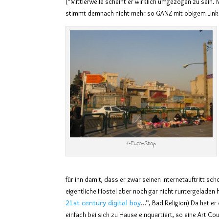
(*Mittlerweile scheint er wirklich umgezogen zu sein.
stimmt demnach nicht mehr so GANZ mit obigem Link 
1-Euro-Shop
für ihn damit, dass er zwar seinen Internetauftritt scho
eigentliche Hostel aber noch gar nicht runtergeladen 
21st century digital boy
…“, Bad Religion) Da hat er
einfach bei sich zu Hause einquartiert, so eine Art Co