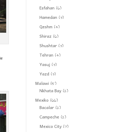
Esfahan
(6)
Hamedan
(3)
Qeshm
(4)
Shiraz
(6)
Shushtar
(3)
Tehran
(4)
ie
Yasuj
(3)
Yazd
(3)
Malawi
(5)
Nkhata Bay
(2)
Mexiko
(66)
Bacalar
(2)
Campeche
(2)
Mexico City
(7)