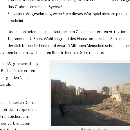
das Grabmal anschaun. Byebye!
Ein kleiner Vorgeschmack, wenn Euch dieses Wortspiel nicht zu plump
erscheint.
Und schon befand ich mich laut meinem Guide in der ersten Attraktion
Tehrans: der U-Bahn. Wohl aufgrund des klaustromanischen Sardineneff
der sich bei sechs Linien und etwa 15 Millionen Menschen schon mal einst
Angaben in jenem zweifelhaften Buch irritiert die Stirn runzelte.
ischen Wegbeschreibung
Bleibe für die ersten
ig klingenden Namen
was als
einhalb Betten-Domizil.
 unter der Treppe dient
d Frühstücksraum,
 der verblendeten
Arbeitshypothese