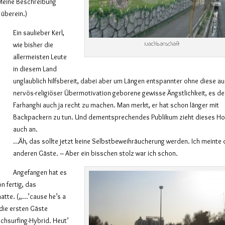
 Meine Beschreibung
überein.)
Ein saulieber Kerl,
Nachbarschaft
wie bisher die
allermeisten Leute
in diesem Land
unglaublich hilfsbereit, dabei aber um Längen entspannter ohne diese a
nervös-religiöser Übermotivation geborene gewisse Ängstlichkeit, es d
Farhanghi auch ja recht zu machen. Man merkt, er hat schon länger mit
Backpackern zu tun. Und dementsprechendes Publikum zieht dieses Ho
auch an.
…Äh, das sollte jetzt keine Selbstbeweihräucherung werden. Ich meinte 
anderen Gäste. – Aber ein bisschen stolz war ich schon.
Angefangen hat es
n fertig, das
hatte. („…’cause he’s a
 die ersten Gäste
uchsurfing-Hybrid. Heut’