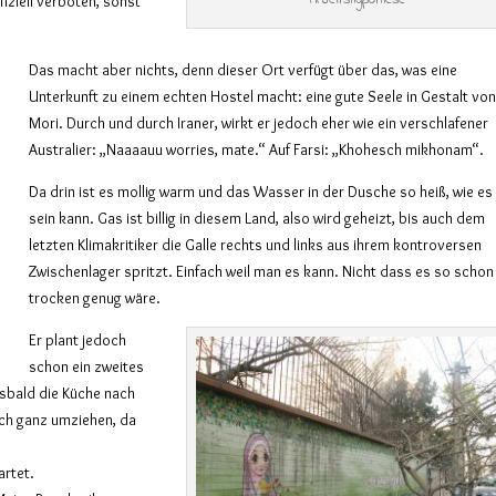
fiziell verboten, sonst
Das macht aber nichts, denn dieser Ort verfügt über das, was eine
Unterkunft zu einem echten Hostel macht: eine gute Seele in Gestalt vo
Mori. Durch und durch Iraner, wirkt er jedoch eher wie ein verschlafener
Australier: „Naaaauu worries, mate.“ Auf Farsi: „Khohesch mikhonam“.
Da drin ist es mollig warm und das Wasser in der Dusche so heiß, wie es
sein kann. Gas ist billig in diesem Land, also wird geheizt, bis auch dem
letzten Klimakritiker die Galle rechts und links aus ihrem kontroversen
Zwischenlager spritzt. Einfach weil man es kann. Nicht dass es so schon
trocken genug wäre.
Er plant jedoch
schon ein zweites
lsbald die Küche nach
ich ganz umziehen, da
artet.