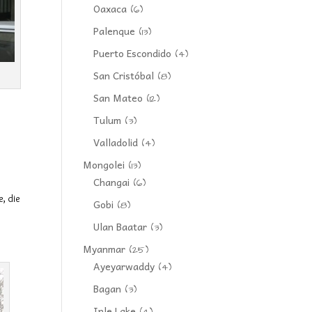
Oaxaca
(6)
Palenque
(13)
Puerto Escondido
(4)
San Cristóbal
(8)
San Mateo
(12)
Tulum
(3)
Valladolid
(4)
Mongolei
(13)
Changai
(6)
, die
Gobi
(8)
Ulan Baatar
(3)
Myanmar
(25)
Ayeyarwaddy
(4)
Bagan
(3)
Inle Lake