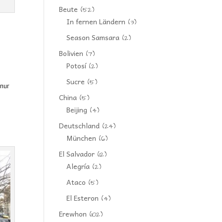
Beute
(52)
In fernen Ländern
(3)
Season Samsara
(2)
n
Bolivien
(7)
Potosí
(2)
Sucre
(5)
 nur
China
(5)
Beijing
(4)
Deutschland
(24)
München
(6)
El Salvador
(12)
Alegría
(2)
Ataco
(5)
El Esteron
(4)
Erewhon
(102)