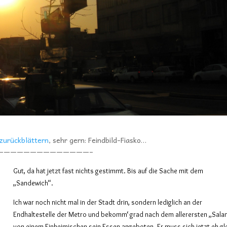
zurückblättern
, sehr gern: Feindbild-Fiasko…
——————————————–
Gut, da hat jetzt fast nichts gestimmt. Bis auf die Sache mit dem
„Sandewich“.
Ich war noch nicht mal in der Stadt drin, sondern lediglich an der
Endhaltestelle der Metro und bekomm‘ grad nach dem allerersten „Sal
von einem Einheimischen sein Essen angeboten. Er muss sich jetzt eh gl