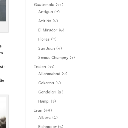
Guatemala
(34)
Antigua
(7)
Atitlán
(6)
El Mirador
(6)
Flores
(7)
us
San Juan
(4)
em
Semuc Champey
(3)
Indien
stel
(33)
Allahmabad
(9)
die
Gokarna
(6)
Gondolari
(12)
Hampi
(3)
Iran
(49)
Alborz
(6)
Bishapoor
(2)