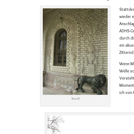
Stattde
wieder e
Anschla
ADHS-Gr
durch di
ein akus
Zittern
Wenn Mor
Welle s
Versteht
Moment. 
ich von
Zuviel