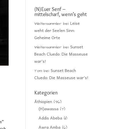
(N)Euer Senf –
mittelscharf, wenn’s geht
Leise
Weltensammler
bei
weht der Seelen Sinn:
Geheime Orte
Sunset
Weltensammler
bei
Beach Cluedo: Die Masseuse
war’s!
Sunset Beach
Tom
bei
Cluedo: Die Masseuse war’s!
Kategorien
Äthiopien
(96)
(H)awassa
(7)
Addis Abeba
(11)
am”
Awra Amba
(6)
eich