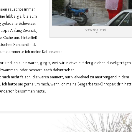
ssen rauschte immer
ine hibbelige, bis zum
g geladene Schweizer
Marketing irani
uppe Anfang Zwanzig
e Küche und hinterließ
tisches Schlachtfeld.
d umklammerte ich meine Kaffeetasse.
i und ich allein waren, ging’s, weil wir in etwa auf der gleichen duselig trägen
chwammen, oder besser: lasch dahintrieben.
 mich nicht falsch, die waren saunett, nur vielvielviel zu anstrengend in dem
Ich hatte sie gerne um mich, wenn ich meine Bergarbeiter-Ohropax drin hatte
 Andarion bekommen hatte.