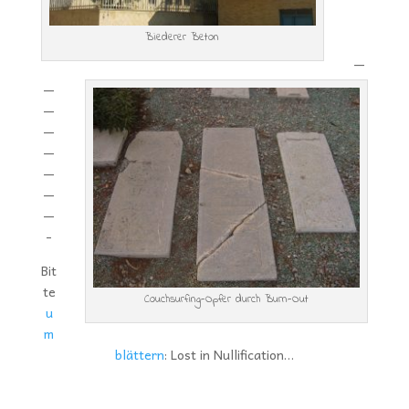
Biederer Beton
—
—
—
—
—
—
—
—
-
Bit
te
Couchsurfing-Opfer durch Burn-Out
u
m
blättern
: Lost in Nullification…