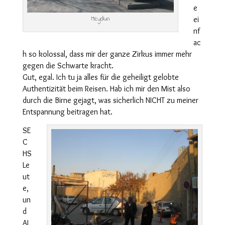
e
Meydun
ei
nf
ac
h so kolossal, dass mir der ganze Zirkus immer mehr
gegen die Schwarte kracht.
Gut, egal. Ich tu ja alles für die geheiligt gelobte
Authentizität beim Reisen. Hab ich mir den Mist also
durch die Birne gejagt, was sicherlich NICHT zu meiner
Entspannung beitragen hat.
SE
C
HS
Le
ut
e,
un
d
AL