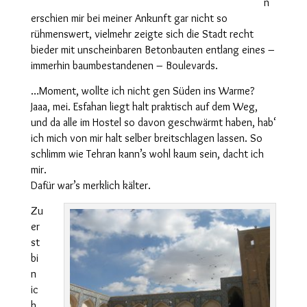
n
erschien mir bei meiner Ankunft gar nicht so
rühmenswert, vielmehr zeigte sich die Stadt recht
bieder mit unscheinbaren Betonbauten entlang eines –
immerhin baumbestandenen – Boulevards.
…Moment, wollte ich nicht gen Süden ins Warme?
Jaaa, mei. Esfahan liegt halt praktisch auf dem Weg,
und da alle im Hostel so davon geschwärmt haben, hab‘
ich mich von mir halt selber breitschlagen lassen. So
schlimm wie Tehran kann’s wohl kaum sein, dacht ich
mir.
Dafür war’s merklich kälter.
Zu
er
st
bi
n
ic
h