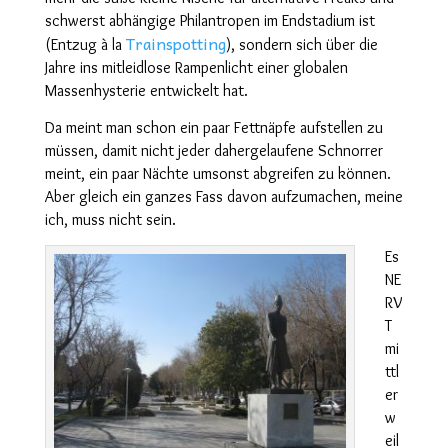
schwerst abhängige Philantropen im Endstadium ist
Trainspotting
(Entzug à la
), sondern sich über die
Jahre ins mitleidlose Rampenlicht einer globalen
Massenhysterie entwickelt hat.
Da meint man schon ein paar Fettnäpfe aufstellen zu
müssen, damit nicht jeder dahergelaufene Schnorrer
meint, ein paar Nächte umsonst abgreifen zu können.
Aber gleich ein ganzes Fass davon aufzumachen, meine
ich, muss nicht sein.
Es
NE
RV
T
mi
ttl
er
w
eil