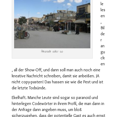
le
les
en
,
Bil
de
r
an
Altstadt oder so
gu
ck
en
, all der Show-Off, und dann soll man auch noch eine
kreative Nachricht schreiben, damit sie anbeißen. JA
nicht copy-pasten! Das hassen sie wie die Pest und ist
die letzte Todsünde.
Ekelhaft. Manche Leute sind sogar so paranoid und
hinterlegen Codewörter in ihrem Profil, die man dann in
der Anfrage dann angeben muss, um bloß
sicherzugehen, dass der potentielle Gast es auch ernst