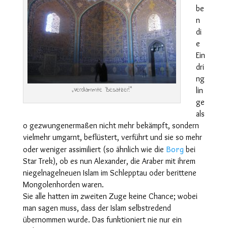
be
n
di
e
Ein
dri
ng
„Verdammte Besatzer!“
lin
ge
als
o gezwungenermaßen nicht mehr bekämpft, sondern
vielmehr umgarnt, beflüstert, verführt und sie so mehr
Borg
oder weniger assimiliert (so ähnlich wie die
bei
Star Trek), ob es nun Alexander, die Araber mit ihrem
niegelnagelneuen Islam im Schlepptau oder berittene
Mongolenhorden waren.
Sie alle hatten im zweiten Zuge keine Chance; wobei
man sagen muss, dass der Islam selbstredend
übernommen wurde. Das funktioniert nie nur ein