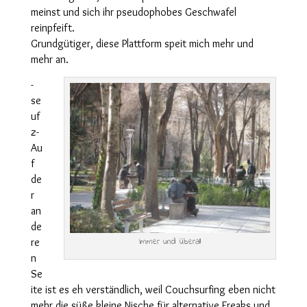
meinst und sich ihr pseudophobes Geschwafel
reinpfeift.
Grundgütiger, diese Plattform speit mich mehr und
mehr an.
-
se
uf
z-
Au
f
de
r
an
de
re
Immer und überall
n
Se
ite ist es eh verständlich, weil Couchsurfing eben nicht
mehr die süße kleine Nische für alternative Freaks und