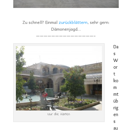
Zu schnell? Einmal
zurückblättern
, sehr gern:
Dämonenjagd…
———————————————–
Da
s
W
or
t
ko
m
mt
üb
rig
Nur die Harten
en
s
au