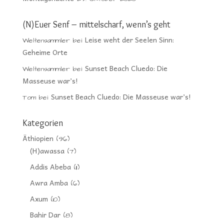
(N)Euer Senf – mittelscharf, wenn’s geht
Leise weht der Seelen Sinn:
Weltensammler
bei
Geheime Orte
Sunset Beach Cluedo: Die
Weltensammler
bei
Masseuse war’s!
Sunset Beach Cluedo: Die Masseuse war’s!
Tom
bei
Kategorien
Äthiopien
(96)
(H)awassa
(7)
Addis Abeba
(11)
Awra Amba
(6)
Axum
(10)
Bahir Dar
(8)