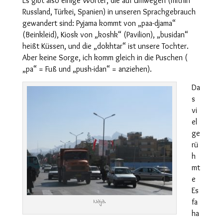
Es gibt also einige Wörter, die auf Umwegen (mithin
Russland, Türkei, Spanien) in unseren Sprachgebrauch
gewandert sind: Pyjama kommt von „paa-djama“
(Beinkleid), Kiosk von „koshk“ (Pavilion), „busidan“
heißt Küssen, und die „dokhtar“ ist unsere Tochter.
Aber keine Sorge, ich komm gleich in die Puschen (
„pa“ = Fuß und „push-idan“ = anziehen).
Da
s
vi
el
ge
rü
h
mt
e
Es
Naja.
fa
ha