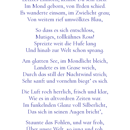
Im Mond geborn, von Erden schied.
Es wanderte einsam, im Zwielicht grau;
Von weitem rief umwölktes Blau,
So dass es sich entschloss,
Mutiges, tollkühnes Ross!
S
preizte weit die Hufe lang
Und hinab zur Welt
schon
sprang.
Am glatten See, im Mondlicht bleich,
Landete
es
im Grase weich,
Durch das still der Nachtwind strich;
Sehr s
anft und vornehm biegt’ es sich.
Die Luft roch herrlich, frisch und klar,
Wie es in altvordren Zeiten war.
Im funkelnden Glanz voll Silberlicht,
Das sich in seinen Augen bricht’,
Staunte das Fohlen, und war froh,
Über unsre Welt, so jung und roh.