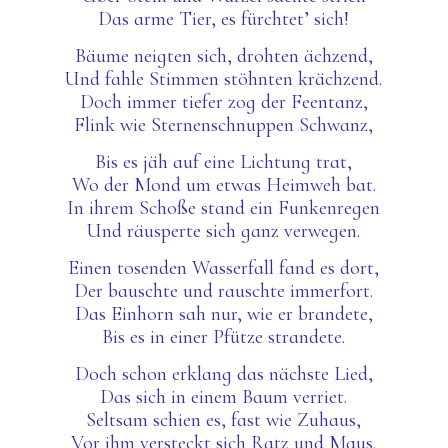
Das arme Tier, es fürchtet’ sich!
Bäume neigten sich, drohten ächzend,
Und fahle Stimmen stöhnten krächzend.
Doch immer tiefer zog der Feentanz,
Flink wie Sternenschnuppen Schwanz,
Bis
es jäh
auf eine Lichtung trat,
Wo der Mond um etwas Heimwe
h
bat.
In ihrem Schoße
stand
ein Funkenregen
Und räusperte sich ganz verwegen.
Einen tosenden Wasserfall fand es dort,
Der bauschte und rauschte immerfort.
Das Einhorn sah nur, wie er brandete,
Bis es in einer Pfütze strandete.
Doch schon erklang das nächste Lied,
Das sich in einem Baum verriet.
Seltsam schien es, fast wie Zuhaus,
Vor ihm versteckt sich Ratz und Maus.