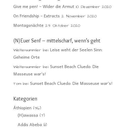
Give me pen! – Wider die Armut
10. Dezember 2020
On Friendship – Extracts
2. November 2020
Montagsnächte
29. Oktober 2020
(N)Euer Senf – mittelscharf, wenn’s geht
Leise weht der Seelen Sinn:
Weltensammler
bei
Geheime Orte
Sunset Beach Cluedo: Die
Weltensammler
bei
Masseuse war’s!
Sunset Beach Cluedo: Die Masseuse war’s!
Tom
bei
Kategorien
Äthiopien
(96)
(H)awassa
(7)
Addis Abeba
(11)