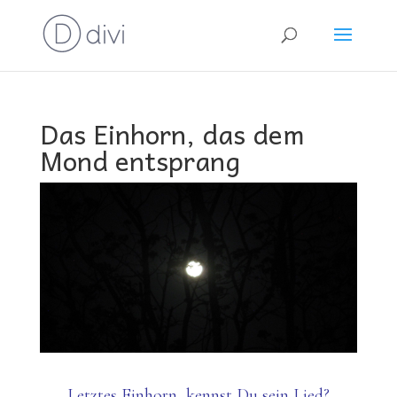
Das Einhorn, das dem
Mond entsprang
L
etzte
s
Einhorn, kenn
s
t
Du
sein Lied?