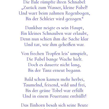
Die Eule rümpfte ihren Schnabel:
„Zurück zum Wasser, kleine Fabel!
Und wart beim zahmen Regenbogen,
Bis der Schleier wird gezogen.“
Dank
bar neigte
es sein Haupt,
Ein kleines S
chnaube
n
war erlaubt
,
Denn
nun
schien
ihm die
Sache klar
Und tat, wie ihm geheißen war.
Von frechen Tropfen leis’ umspielt,
Die Fabel bange Wache hielt.
Doch es dauerte nicht lang,
Bis der Tanz erneut begann.
Bald schon kamen mehr herbei,
Taumelnd, feixend, wild und frei,
Bis der grüne Tobel war erfüllt
Und in einem Feuertanz enthüllt!
Das Einhorn besah sich seine Beute