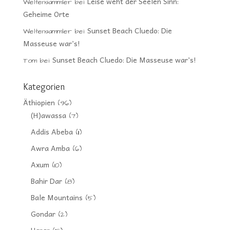
Leise weht der Seelen Sinn:
Weltensammler
bei
Geheime Orte
Sunset Beach Cluedo: Die
Weltensammler
bei
Masseuse war’s!
Sunset Beach Cluedo: Die Masseuse war’s!
Tom
bei
Kategorien
Äthiopien
(96)
(H)awassa
(7)
Addis Abeba
(11)
Awra Amba
(6)
Axum
(10)
Bahir Dar
(8)
Bale Mountains
(5)
Gondar
(2)