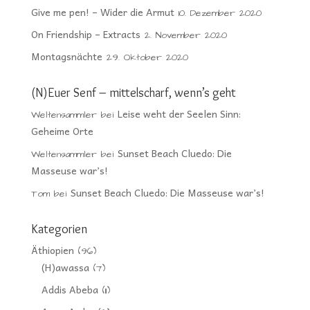
Give me pen! – Wider die Armut
10. Dezember 2020
On Friendship – Extracts
2. November 2020
Montagsnächte
29. Oktober 2020
(N)Euer Senf – mittelscharf, wenn’s geht
Leise weht der Seelen Sinn:
Weltensammler
bei
Geheime Orte
Sunset Beach Cluedo: Die
Weltensammler
bei
Masseuse war’s!
Sunset Beach Cluedo: Die Masseuse war’s!
Tom
bei
Kategorien
Äthiopien
(96)
(H)awassa
(7)
Addis Abeba
(11)