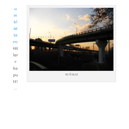
u
m
bl
ät
te
rn
:
Hit
ler
r
ka
pu
Verfranst
tt!
…