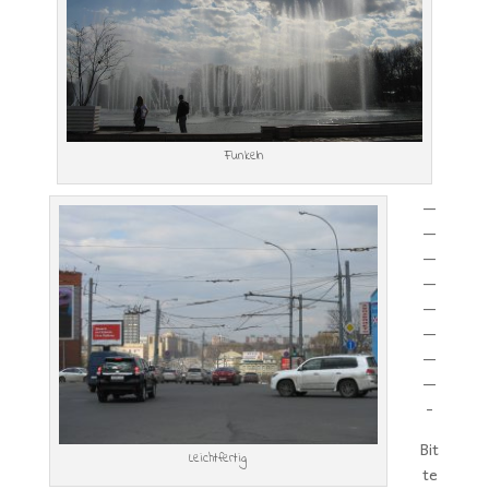
Funkeln
—
—
—
—
—
—
—
—
-
Bit
Leichtfertig
te