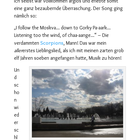
ich selbst war vollkommen arglos und erlebte somit
eine ganz bezaubernde Überraschung. Der Song ging
nämlich so:
I follow the Moskva… down to Gorky Pa-aark…
„
Listening too the wind, of chaa-aange…“ – Die
Scorpions
verdammten
, Mann! Das war mein
aller
erstes Lieblingslied, als ich mit meinen zarten grob
elf Jahren soeben angefangen hatte, Musik zu hören!
Un
d
sc
ho
n
wi
ed
er
sc
hl