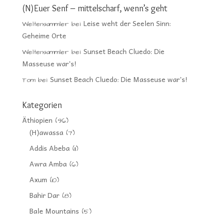
(N)Euer Senf – mittelscharf, wenn’s geht
Leise weht der Seelen Sinn:
Weltensammler
bei
Geheime Orte
Sunset Beach Cluedo: Die
Weltensammler
bei
Masseuse war’s!
Sunset Beach Cluedo: Die Masseuse war’s!
Tom
bei
Kategorien
Äthiopien
(96)
(H)awassa
(7)
Addis Abeba
(11)
Awra Amba
(6)
Axum
(10)
Bahir Dar
(8)
Bale Mountains
(5)