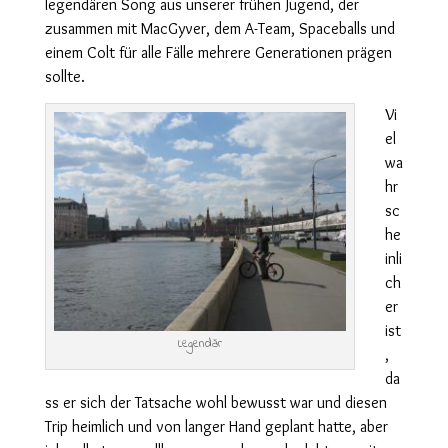
legendären Song aus unserer frühen Jugend, der
zusammen mit MacGyver, dem A-Team, Spaceballs und
einem Colt für alle Fälle mehrere Generationen prägen
sollte.
Vi
el
wa
hr
sc
he
inli
ch
er
ist
Legendär
,
da
ss er sich der Tatsache wohl bewusst war und diesen
Trip heimlich und von langer Hand geplant hatte, aber