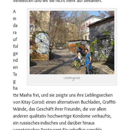
verklebten und wir sie nicht mehr auf bekamen.
A
m
da
ra
uf
fol
ge
nd
en
Ta
Lieblingecke
g
ha
tte Masha frei, und sie zeigte uns ihre Lieblingsecken
von Kitay Gorod: einen alternativen Buchladen, Graffiti-
Wände, das Geschäft ihrer Freundin, die vor allem
anderen qualitativ hochwertige Kondome verkaufte,
ein russisches-indisches und darüber hinaus
vegetarisches Restaurant für unheilbar sensible