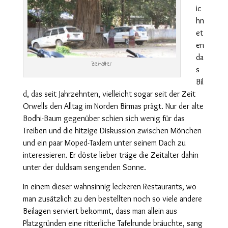
ic
hn
et
en
da
Zeitalter
s
Bil
d, das seit Jahrzehnten, vielleicht sogar seit der Zeit
Orwells den Alltag im Norden Birmas prägt. Nur der alte
Bodhi-Baum gegenüber schien sich wenig für das
Treiben und die hitzige Diskussion zwischen Mönchen
und ein paar Moped-Taxlern unter seinem Dach zu
interessieren. Er döste lieber träge die Zeitalter dahin
unter der duldsam sengenden Sonne.
In einem dieser wahnsinnig leckeren Restaurants, wo
man zusätzlich zu den bestellten noch so viele andere
Beilagen serviert bekommt, dass man allein aus
Platzgründen eine ritterliche Tafelrunde bräuchte, sang