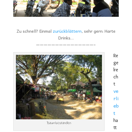
Zu schnell? Einmal
zurückblättern
, sehr gern: Harte
Drinks…
———————————————–
Re
ge
lre
ch
t
ve
rli
eb
t
ha
Baumbestanden
tt