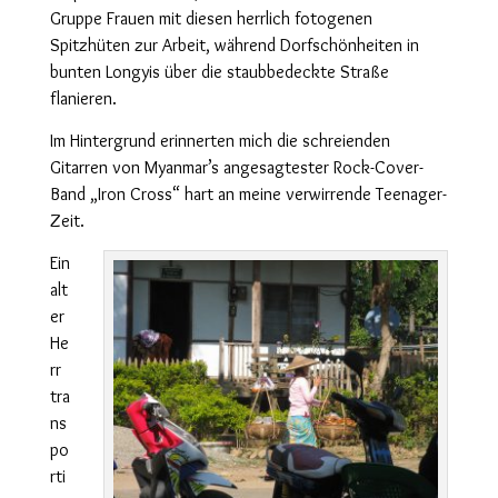
Gruppe Frauen mit diesen herrlich fotogenen
Spitzhüten zur Arbeit, während Dorfschönheiten in
bunten Longyis über die staubbedeckte Straße
flanieren.
Im Hintergrund erinnerten mich die schreienden
Gitarren von Myanmar’s angesagtester Rock-Cover-
Band „Iron Cross“
hart
an meine verwirrende Teenager-
Zeit.
Ein
alt
er
He
rr
tra
ns
po
rti