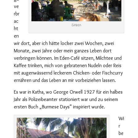
ve
rbr
ac
Sitzen
ht
en
wir dort, aber ich hätte locker zwei Wochen, zwei
Monate, zwei Jahre oder mein ganzes Leben dort
verbringen können. Im Eden-Café sitzen, Milchtee und
Kaffee trinken, mich von gebratenen Nudeln oder Reis
mit augenwässernd leckerem Chicken- oder Fischcurry
ernähren und das Leben an mir vorbeiziehen lassen.
Es war in Katha, wo George Orwell 1927 für ein halbes
Jahr als Polizeibeamter stationiert war und zu seinem
ersten Buch „Burmese Days“ inspiriert wurde.
Wi
r
be