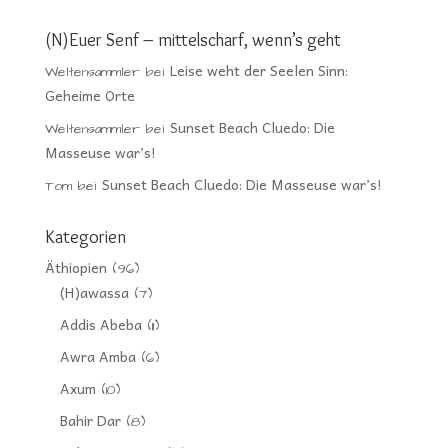
(N)Euer Senf – mittelscharf, wenn’s geht
Leise weht der Seelen Sinn:
Weltensammler
bei
Geheime Orte
Sunset Beach Cluedo: Die
Weltensammler
bei
Masseuse war’s!
Sunset Beach Cluedo: Die Masseuse war’s!
Tom
bei
Kategorien
Äthiopien
(96)
(H)awassa
(7)
Addis Abeba
(11)
Awra Amba
(6)
Axum
(10)
Bahir Dar
(8)