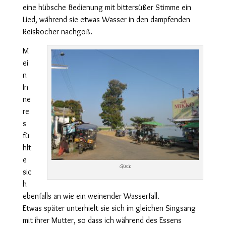
eine hübsche Bedienung mit bittersüßer Stimme ein
Lied, während sie etwas Wasser in den dampfenden
Reiskocher nachgoß.
M
ei
n
In
ne
re
s
fü
hlt
e
Glück
sic
h
ebenfalls an wie ein weinender Wasserfall.
Etwas später unterhielt sie sich im gleichen Singsang
mit ihrer Mutter, so dass ich während des Essens