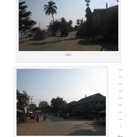
Ufer
—
—
—
—
—
—
—
—
-