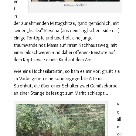
er
Traumwandlerin
t
in
der zunehmenden Mittagshitze, ganz gemächlich, mit
seiner „hsaika“-Rikscha (aus dem Englischen: side car)
einige Tontöpfe und überholt eine junge
traumwandelnde Mama auf ihrem Nachhauseweg, mit
einer kiloschweren -und dabei offenen- Reistüte auf
dem Kopf sowie einem Kind auf dem Arm.
Wie eine Hochseilartistin, so kam es mir vor, grüßt sie
im Vorbeigehen eine sonnengegerbte Alte mit
Strohhut, die über einer Schulter zwei Gemüsekörbe
an einer Stange befestigt zum Markt schleppt…
Si
e
all
e
ze