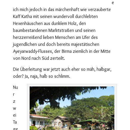
e
ich mich jedoch in das märchenhaft
wie
verzauberte
Kaff Katha mit seinen wundervoll durchlebten
Hexenhäuschen aus dunklem Holz, den
baumbestandenen Marktstraßen und seinen
herzzerreißend lieben Menschen am Ufer des
jugendlichen und doch bereits majestätischen
Ayeyarwaddy-Flusses,
d
er Birma ziemlich in der Mitte
von Nord nach Süd zerteilt.
Die Überleitung war jetzt auch eher so mäh, halbgar,
oder? Ja, naja, halb so schlimm.
Nu
r
z
w
ei
Ta
ge