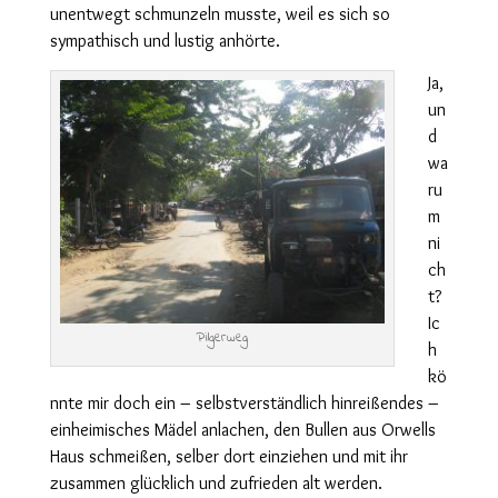
unentwegt schmunzeln musste, weil es sich so
sympathisch und lustig anhörte.
Ja,
un
d
wa
ru
m
ni
ch
t?
Ic
Pilgerweg
h
kö
nnte mir doch ein – selbstverständlich hinreißendes –
einheimisches Mädel anlachen, den Bullen aus Orwells
Haus schmeißen, selber dort einziehen und mit ihr
zusammen glücklich und zufrieden alt werden.