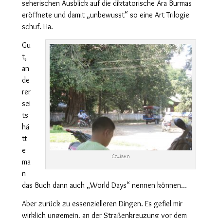
seherischen Ausblick auf die diktatorische Ära Burmas
eröffnete und damit „unbewusst“ so eine Art Trilogie
schuf. Ha.
Gu
t,
an
de
rer
sei
ts
hä
tt
e
Cruisen
ma
n
das Buch dann auch „World Days“ nennen können…
Aber zurück zu essenzielleren Dingen. Es gefiel mir
wirklich ungemein, an der Straßenkreuzung vor dem