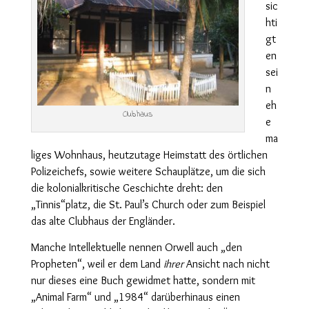
sic
hti
gt
en
sei
n
eh
Clubhaus
e
ma
liges Wohnhaus, heutzutage Heimstatt des örtlichen
Polizeichefs, sowie weitere Schauplätze, um die sich
die kolonialkritische Geschichte dreht: den
„Tinnis“platz, die St. Paul’s Church oder zum Beispiel
das alte Clubhaus der Engländer.
Manche Intellektuelle nennen Orwell auch „den
Propheten“, weil er dem Land
ihrer
Ansicht nach nicht
nur dieses eine Buch gewidmet hatte, sondern mit
„Animal Farm“ und „1984“ darüberhinaus einen