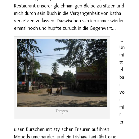
Restaurant unserer gleichnamigen Bleibe zu sitzen und
mich durch sein Buch in die Vergangenheit von Katha
versetzen zu lassen. Dazwischen sah ich immer wieder
einmal hoch und hüpfte zurück in die Gegenwart…
…
Un
mi
tt
el
ba
r
vo
r
mi
Fotogen
r
cr
uisen Burschen mit stylischen Frisuren auf ihren
Mopeds umeinander, und ein Trishaw-Taxi fährt eine