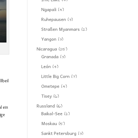
(4)
Ngapali
(4)
Ruhepausen
(3)
Straßen Myanmars
(2)
Yangon
(3)
Nicaragua
(25)
Granada
(3)
León
(4)
Little Big Corn
(7)
lbeil
Ometepe
(4)
Tisey
(6)
Russland
(16)
l ein
Baikal-See
(2)
ige
Moskau
(5)
Sankt Petersburg
(3)