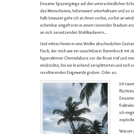
Einsame Spaziergänge auf den unterschiedlichen Scha
des Menschseins, liebenswert unterhaltsam und so sc
halb bewusst gehe ich an ihnen vorbei, vorbei an win
scheinbar eingefroren in einem reizenden Stadium end
an sich zersetzenden Stahlkadavern…
Und mitten hinein in eine Wolke abscheulichen Gest
Fisch, der mich wie ein unsichtbarer Rammbock mit d
hyperaktiven Chemielabors vor die Brust traf und me
eindrückte, bis sie krachend zersplitterten und sich 
revoltierenden Eingeweide gruben. Oder so.
Ich tau
flüchtet
Einsame
fraktale
ich eing
explodi
Warum a