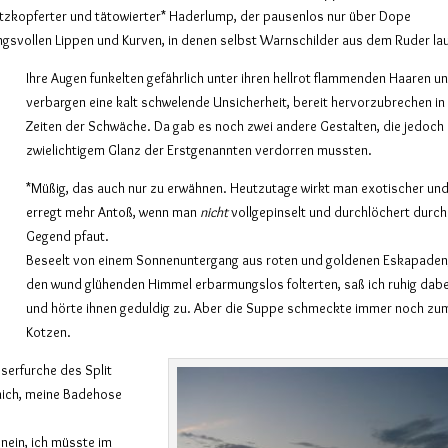
latzkopferter und tätowierter* Haderlump, der pausenlos nur über Dope
ungsvollen Lippen und Kurven, in denen selbst Warnschilder aus dem Ruder la
Ihre Augen funkelten gefährlich unter ihren hellrot flammenden Haaren u
verbargen eine kalt schwelende Unsicherheit, bereit hervorzubrechen in
Zeiten der Schwäche. Da gab es noch zwei andere Gestalten, die jedoch
zwielichtigem Glanz der Erstgenannten verdorren mussten.
*Müßig, das auch nur zu erwähnen. Heutzutage wirkt man exotischer un
erregt mehr Antoß, wenn man
nicht
vollgepinselt und durchlöchert durch
Gegend pfaut.
Beseelt von einem Sonnenuntergang aus roten und goldenen Eskapaden,
den wund glühenden Himmel erbarmungslos folterten, saß ich ruhig dabe
und hörte ihnen geduldig zu. Aber die Suppe schmeckte immer noch zu
Kotzen.
sserfurche des Split
 mich, meine Badehose
nein, ich müsste im