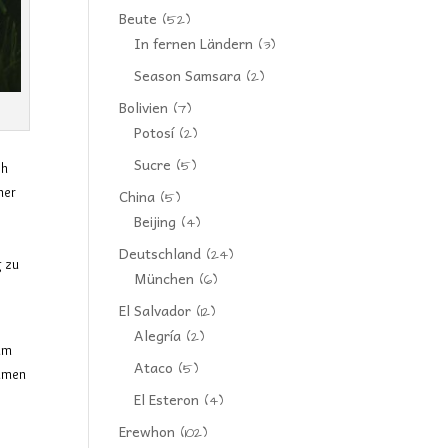
Beute
(52)
In fernen Ländern
(3)
Season Samsara
(2)
Bolivien
(7)
Potosí
(2)
Sucre
(5)
ch
mer
China
(5)
Beijing
(4)
Deutschland
(24)
g zu
München
(6)
El Salvador
(12)
Alegría
(2)
 um
Ataco
(5)
samen
El Esteron
(4)
Erewhon
(102)