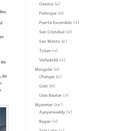
Oaxaca
(6)
ufen.
Palenque
(13)
Puerto Escondido
(4)
nd
San Cristóbal
(8)
 im
San Mateo
(12)
Tulum
(3)
d
Valladolid
(4)
 die
Mongolei
(13)
Changai
 die
(6)
i
Gobi
(8)
m
Ulan Baatar
(3)
Myanmar
(25)
Ayeyarwaddy
(4)
Bagan
(3)
Inle Lake