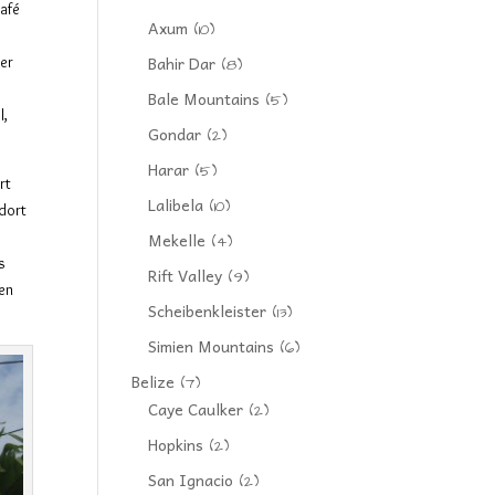
Café
Axum
(10)
Bahir Dar
er
(8)
Bale Mountains
(5)
l,
Gondar
(2)
Harar
(5)
rt
Lalibela
(10)
 dort
Mekelle
(4)
s
Rift Valley
(9)
gen
Scheibenkleister
(13)
Simien Mountains
(6)
Belize
(7)
Caye Caulker
(2)
Hopkins
(2)
San Ignacio
(2)