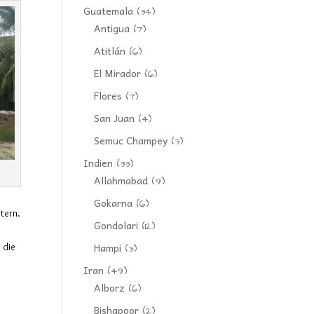
Guatemala
(34)
Antigua
(7)
Atitlán
(6)
El Mirador
(6)
Flores
(7)
San Juan
(4)
Semuc Champey
(3)
Indien
(33)
Allahmabad
(9)
Gokarna
(6)
tern.
Gondolari
(12)
Hampi
, die
(3)
Iran
(49)
Alborz
(6)
Bishapoor
(2)