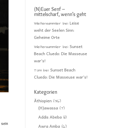
(N)Euer Senf –
mittelscharf, wenn’s geht
Leise
Weltensammler
bei
weht der Seelen Sinn:
Geheime Orte
Sunset
Weltensammler
bei
Beach Cluedo: Die Masseuse
war’s!
Sunset Beach
Tom
bei
Cluedo: Die Masseuse war’s!
Kategorien
Äthiopien
(96)
(H)awassa
(7)
Addis Abeba
(11)
 sein
Awra Amba
(6)