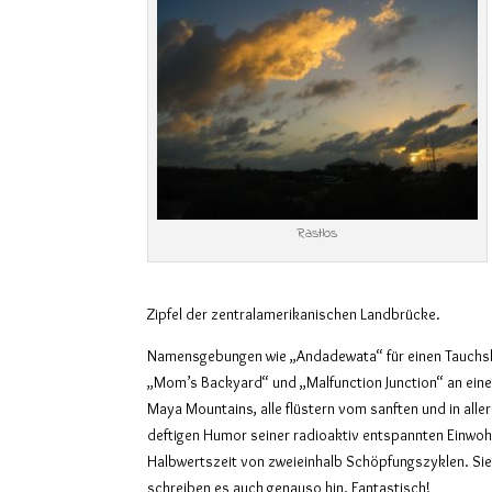
Rastlos
Zipfel der zentralamerikanischen Landbrücke.
Namensgebungen wie „Andadewata“ für einen Tauchs
„Mom’s Backyard“ und „Malfunction Junction“ an ein
Maya Mountains, alle flüstern vom sanften und in alle
deftigen Humor seiner radioaktiv entspannten Einwoh
Halbwertszeit von zweieinhalb Schöpfungszyklen. Sie 
schreiben es auch genauso hin. Fantastisch!