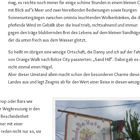
mag, es reichte noch immer für einige schöne Stunden in einem kleinen 
mit Blick auf’s Meer und zwei hinreißenden Bedienungen sowie feurigen
Sonnenuntergängen zwischen ominös leuchtenden Wolkenbänken, die d
pfeifende Wind im Gebälk über die Insel trieb, nichtsahnend und immun
gegen den träge blubbernden Brei des Lebens auf dem kleinen Sandhüge
der da unten frech aus dem Wasser glotzt.
So heißt im übrigen eine winzige Ortschaft, die Danny und ich auf der Fah
von Orange Walk nach Belize City passierten: „Sand Hill“. Dabei gab es
nicht einmal einen Hügel.
Aber dieser Umstand allein macht schon den besonderen Charme diese
Landes aus und legt Zeugnis ab für den Wert einer Reise in diesen winzi
hop oder Bars wie
er Wegkreuzung in den
r Bescheidenheit
ner mit einer
reden nicht nur so, sie