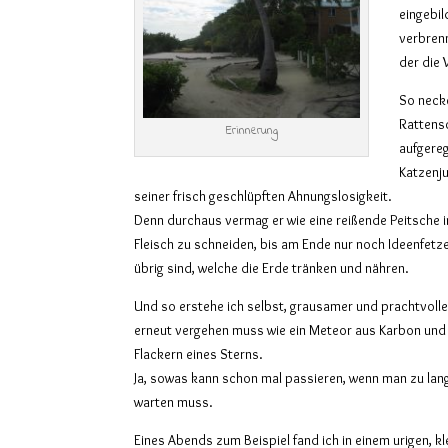
eingebil
verbrenn
der die 
So neck
Rattens
Erinnerung
aufgere
Katzenju
seiner frisch geschlüpften Ahnungslosigkeit.
Denn durchaus vermag er wie eine reißende Peitsche 
Fleisch zu schneiden, bis am Ende nur noch Ideenfetz
übrig sind, welche die Erde tränken und nähren.
Und so erstehe ich selbst, grausamer und prachtvoller
erneut vergehen muss wie ein Meteor aus Karbon und 
Flackern eines Sterns.
Ja, sowas kann schon mal passieren, wenn man zu la
warten muss.
Eines Abends zum Beispiel fand ich in einem urigen,