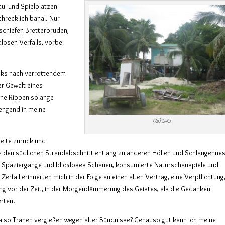
u- und Spielplätzen
hrecklich banal. Nur
dschiefen Bretterbruden,
losen Verfalls, vorbei
anks nach verrottendem
er Gewalt eines
ine Rippen solange
sengend in meine
Kadaver
melte zurück und
e den südlichen Strandabschnitt entlang zu anderen Höllen und Schlangennes
 Spaziergänge und blickloses Schauen, konsumierte Naturschauspiele und
r Zerfall erinnerten mich in der Folge an einen alten Vertrag, eine Verpflichtung
ing vor der Zeit, in der Morgendämmerung des Geistes, als die Gedanken
erten.
lso Tränen vergießen wegen alter Bündnisse? Genauso gut kann ich meine