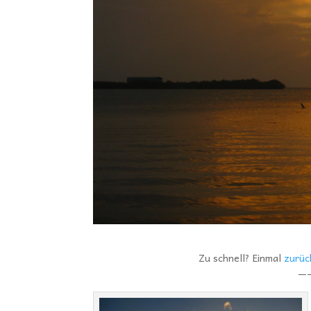
Zu schnell? Einmal
zurüc
—