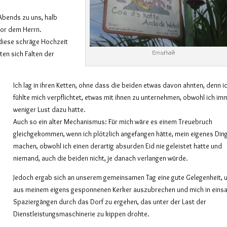
 Abends zu uns, halb
vor dem Herrn.
 diese schräge Hochzeit
Ernsthaft
en sich Falten der
Ich lag in ihren Ketten, ohne dass die beiden etwas davon ahnten, denn i
fühlte mich verpflichtet, etwas mit ihnen zu unternehmen, obwohl ich im
weniger Lust dazu hatte.
Auch so ein alter Mechanismus: Für mich wäre es einem Treuebruch
gleichgekommen, wenn ich plötzlich angefangen hätte, mein eigenes Din
machen, obwohl ich einen derartig absurden Eid nie geleistet hatte und
niemand, auch die beiden nicht, je danach verlangen würde.
Jedoch ergab sich an unserem gemeinsamen Tag eine gute Gelegenheit,
aus meinem eigens gesponnenen Kerker auszubrechen und mich in ein
Spaziergängen durch das Dorf zu ergehen, das unter der Last der
Dienstleistungsmaschinerie zu kippen drohte.