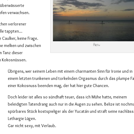
e überwässerte
pfen verwachsen.
ichen verlorener
alle tappten…
e Caulker, keine Frage.
Aktiv
kühe melken und zwischen
n Tanz dieser
n Kokosnüssen.
Übrigens, wer seinem Leben mit einem charmanten Sinn für Ironie und in
einem letzten trunkenen und torkelnden Orgasmus durch das plumpe Fal
einer Kokosnuss beenden mag, der hat hier gute Chancen.
Doch leider ist alles so sündhaft teuer, dass ich Mühe hatte, meinem
beleidigten Tatendrang auch nur in die Augen zu sehen. Belize ist nochma
spürbares Stück kostspieliger als der Yucatán und straft seine nachläss
Lethargie Lügen.
Gar nicht sexy, mit Verlaub.