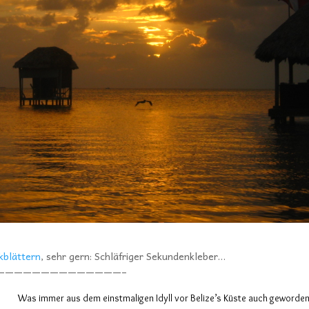
kblättern
, sehr gern: Schläfriger Sekundenkleber…
——————————————–
Was immer aus dem einstmaligen Idyll vor Belize’s Küste auch geworden