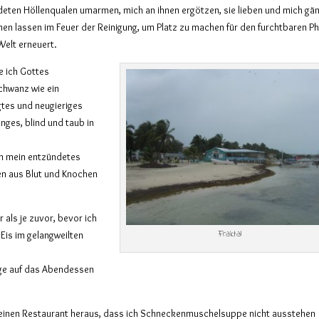
deten Höllenqualen umarmen, mich an ihnen ergötzen, sie lieben und mich gän
en lassen im Feuer der Reinigung, um Platz zu machen für den furchtbaren Ph
Welt erneuert.
e ich Gottes
chwanz wie ein
gtes und neugieriges
nges, blind und taub in
in mein entzündetes
en aus Blut und Knochen
 als je zuvor, bevor ich
Fraktal
Eis im gelangweilten
nge auf das Abendessen
 kleinen Restaurant heraus, dass ich Schneckenmuschelsuppe nicht ausstehen