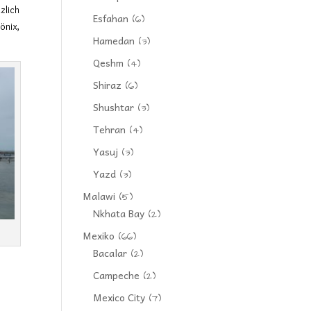
zlich
Esfahan
(6)
önix,
Hamedan
(3)
Qeshm
(4)
Shiraz
(6)
Shushtar
(3)
Tehran
(4)
Yasuj
(3)
Yazd
(3)
Malawi
(5)
Nkhata Bay
(2)
Mexiko
(66)
Bacalar
(2)
Campeche
(2)
Mexico City
(7)