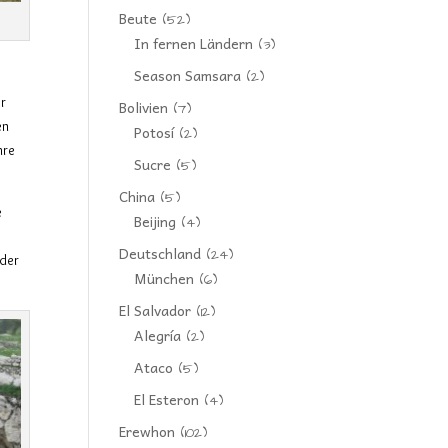
Beute
(52)
In fernen Ländern
(3)
Season Samsara
(2)
er
Bolivien
(7)
en
Potosí
(2)
hre
Sucre
(5)
China
(5)
e
Beijing
(4)
Deutschland
(24)
 der
München
(6)
El Salvador
(12)
Alegría
(2)
Ataco
(5)
El Esteron
(4)
Erewhon
(102)