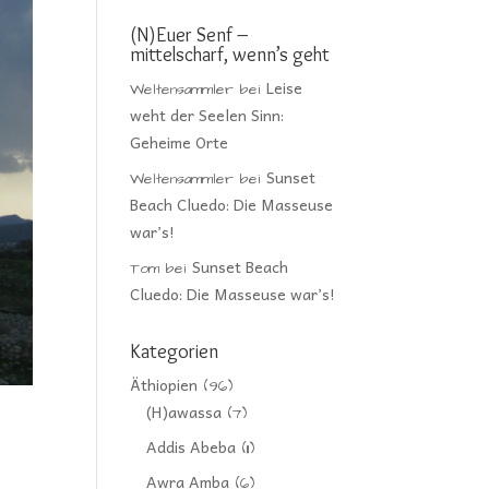
(N)Euer Senf –
mittelscharf, wenn’s geht
Leise
Weltensammler
bei
weht der Seelen Sinn:
Geheime Orte
Sunset
Weltensammler
bei
Beach Cluedo: Die Masseuse
war’s!
Sunset Beach
Tom
bei
Cluedo: Die Masseuse war’s!
Kategorien
Äthiopien
(96)
(H)awassa
(7)
Addis Abeba
(11)
Awra Amba
(6)