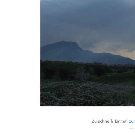
Zu schnell? Einmal
zu
—