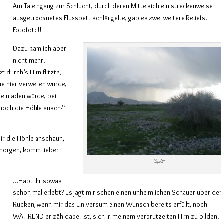
Am Taleingang zur Schlucht, durch deren Mitte sich ein streckenweise
ausgetrocknetes Flussbett schlängelte, gab es zwei weitere Reliefs.
Fotofoto!!
Dazu kam ich aber
nicht mehr.
 durch’s Hirn flitzte,
e hier verweilen würde,
einladen würde, bei
 noch die Höhle ansch-“
ir die Höhle anschaun,
, morgen, komm lieber
Spät
…Habt Ihr sowas
schon mal erlebt? Es jagt mir schon einen unheimlichen Schauer über de
Rücken, wenn mir das Universum einen Wunsch bereits erfüllt, noch
WÄHREND er zäh dabei ist, sich in meinem verbrutzelten Hirn zu bilden.