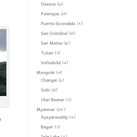
Oaxaca
(6)
Palenque
(13)
Puerto Escondido
(4)
San Cristóbal
(8)
San Mateo
(12)
Tulum
(3)
Valladolid
(4)
Mongolei
(13)
Changai
(6)
Gobi
(8)
Ulan Baatar
(3)
Myanmar
(25)
Ayeyarwaddy
(4)
n
Bagan
(3)
Inle Lake