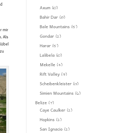
nd
Axum
(10)
Bahir Dar
(8)
Bale Mountains
(5)
r mir
Gondar
(2)
. Als
-Kübel
Harar
(5)
 zu
Lalibela
(10)
Mekelle
(4)
Rift Valley
(9)
Scheibenkleister
(13)
Simien Mountains
(6)
Belize
(7)
Caye Caulker
(2)
Hopkins
(2)
San Ignacio
(2)