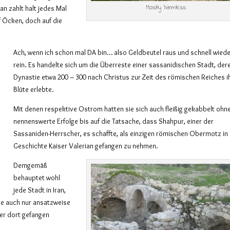
Mostly harmless
an zahlt halt jedes Mal
nf Öcken, doch auf die
Ach, wenn ich schon mal DA bin… also Geldbeutel raus und schnell wied
rein. Es handelte sich um die Überreste einer sassanidischen Stadt, der
Dynastie etwa 200 – 300 nach Christus zur Zeit des römischen Reiches i
Blüte erlebte.
Mit denen respektive Ostrom hatten sie sich auch fleißig gekabbelt ohn
nennenswerte Erfolge bis auf die Tatsache, dass Shahpur, einer der
Sassaniden-Herrscher, es schaffte, als einzigen römischen Obermotz in
Geschichte Kaiser Valerian gefangen zu nehmen.
Demgemäß
behauptet wohl
jede Stadt in Iran,
ie auch nur ansatzweise
ser dort gefangen