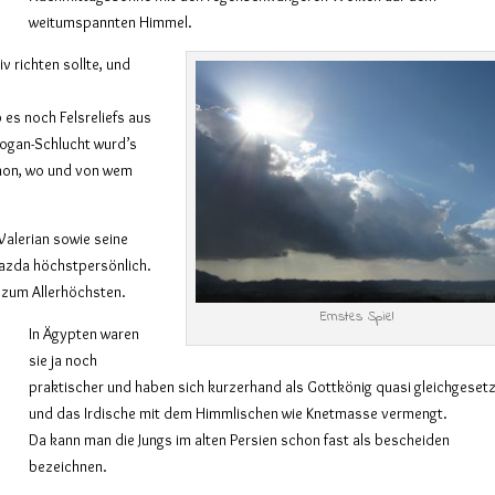
weitumspannten Himmel.
v richten sollte, und
 es noch Felsreliefs aus
Chogan-Schlucht wurd’s
schon, wo und von wem
Valerian sowie seine
azda höchstpersönlich.
e zum Allerhöchsten.
Ernstes Spiel
In Ägypten waren
sie ja noch
praktischer und haben sich kurzerhand als Gottkönig quasi gleichgeset
und das Irdische mit dem Himmlischen wie Knetmasse vermengt.
Da kann man die Jungs im alten Persien schon fast als bescheiden
bezeichnen.