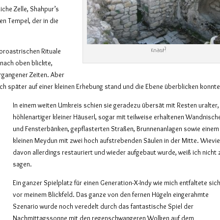
iche Zelle, Shahpur’s
en Tempel, der in die
Knast?
zoroastrischen Rituale
nach oben blickte,
ergangener Zeiten. Aber
ich später auf einer kleinen Erhebung stand und die Ebene überblicken konnte
In einem weiten Umkreis schien sie geradezu übersät mit Resten uralter,
höhlenartiger kleiner Häuserl, sogar mit teilweise erhaltenen Wandnisch
und Fensterbänken, gepflasterten Straßen, Brunnenanlagen sowie einem
kleinen Meydun mit zwei hoch aufstrebenden Säulen in der Mitte. Wievie
davon allerdings restauriert und wieder aufgebaut wurde, weiß ich nicht 
sagen.
Ein ganzer Spielplatz für einen Generation-X-Indy wie mich entfaltete sic
vor meinem Blickfeld. Das ganze von den fernen Hügeln eingerahmte
Szenario wurde noch veredelt durch das fantastische Spiel der
Nachmittagssonne mit den regenschwangeren Wolken auf dem