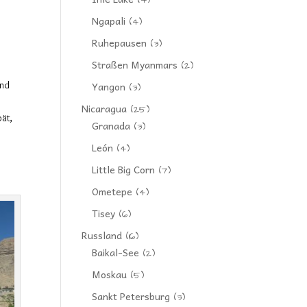
(4)
Ngapali
(4)
Ruhepausen
(3)
Straßen Myanmars
(2)
end
Yangon
(3)
Nicaragua
(25)
pät,
Granada
(3)
León
(4)
Little Big Corn
(7)
Ometepe
(4)
Tisey
(6)
Russland
(16)
Baikal-See
(2)
Moskau
(5)
Sankt Petersburg
(3)