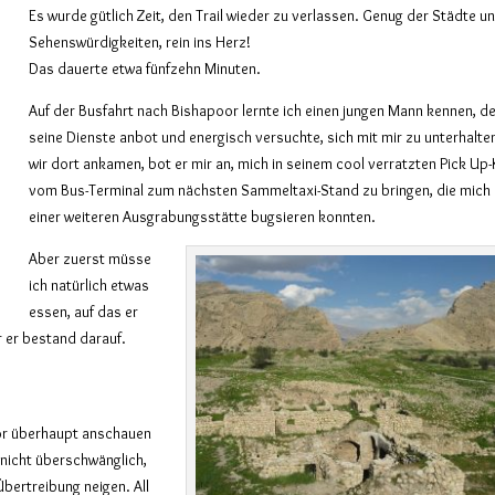
Es wurde gütlich Zeit, den Trail wieder zu verlassen. Genug der Städte u
Sehenswürdigkeiten, rein ins Herz!
Das dauerte etwa fünfzehn Minuten.
Auf der Busfahrt nach Bishapoor lernte ich einen jungen Mann kennen, de
seine Dienste anbot und energisch versuchte, sich mit mir zu unterhalten
wir dort ankamen, bot er mir an, mich in seinem cool verratzten Pick Up
vom Bus-Terminal zum nächsten Sammeltaxi-Stand zu bringen, die mich
einer weiteren Ausgrabungsstätte bugsieren konnten.
Aber zuerst müsse
ich natürlich etwas
essen, auf das er
r er bestand darauf.
oor überhaupt anschauen
 nicht überschwänglich,
bertreibung neigen. All