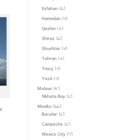
Esfahan
(6)
Hamedan
(3)
Qeshm
(4)
Shiraz
(6)
Shushtar
(3)
Tehran
(4)
Yasuj
(3)
Yazd
(3)
Malawi
(5)
Nkhata Bay
(2)
Mexiko
(66)
zt
Bacalar
(2)
Campeche
(2)
Mexico City
(7)