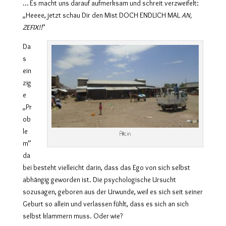
… Es macht uns darauf aufmerksam und schreit verzweifelt:
„Heeee, jetzt schau Dir den Mist DOCH ENDLICH MAL
AN,
ZEFIX!!
“
Da
s
ein
zig
e
„Pr
ob
le
Allein
m“
da
bei besteht vielleicht darin, dass das Ego von sich selbst
abhängig geworden ist. Die psychologische Ursucht
sozusagen, geboren aus der Urwunde, weil es sich seit seiner
Geburt so allein und verlassen fühlt, dass es sich an sich
selbst klammern muss. Oder wie?