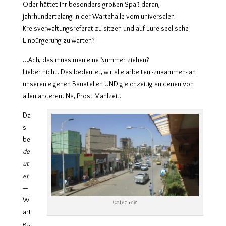
Oder hättet Ihr besonders großen Spaß daran,
jahrhundertelang in der Wartehalle vom universalen
Kreisverwaltungsreferat zu sitzen und auf Eure seelische
Einbürgerung zu warten?
…Ach, das muss man eine Nummer ziehen?
Lieber nicht. Das bedeutet, wir alle arbeiten -zusammen- an
unseren eigenen Baustellen UND gleichzeitig an denen von
allen anderen. Na, Prost Mahlzeit.
Da
s
be
de
ut
et
—
W
Unter mir
art
et,