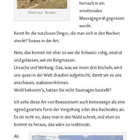
hernach in ein
emotionales
Positives Denken
Massagegerät gegossen
wurde.
Kennt Ihr die nutzlosen Dinger, die man sich in den Nacken
steckt? Sowas in der Art.
Nein, das kommt mir eher so wie die Schweiz: ruhig, neutral
und gelassen, wie ein Bergmassiv.
Ursache und Wirkung. Das, was wir innen drin köcheln, wird
uns quasi in der Welt draußen aufgetischt, damit wir es uns
anschauen,
realisieren
können.
Wohl bekomm’s, hatten Sie nicht Saumagen bestellt?
Ich sehe diese Art von Bewusstsein auch keineswegs als eine
irgend geartete Form der Vergeltung oder des Racheakts an.
Es ist nicht so, dass man in den Wald schreit, und eben so
kommt es heraus, das wäre zu reaktionär.
Ab