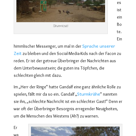
es
ist
ein
Bo
Sturmesel
te.
Ein
Sprache unserer
himmlischer Messenger, um mal in der
Zeit
zu bleiben und den Social-Media-Kids nach der Facon zu
reden. Er ist der getreue Überbringer der Nachrichten aus
dem Unterbewusstsein; die guten ins Töpfchen, die
schlechten gleich mit dazu.
Im „Herr der Ringe“ hatte Gandalf eine ganz ähnliche Rolle zu
Sturmkrähe
spielen, fällt mir da so ein. Gandalf „
“ nannten
sie ihn, „schlechte Nachricht ist ein schlechter Gast!“
Denn er
war oft der Überbringer Besorgnis erregender Neuigkeiten,
um die Menschen des Westens (Ah?) zu warnen.
Er
wa