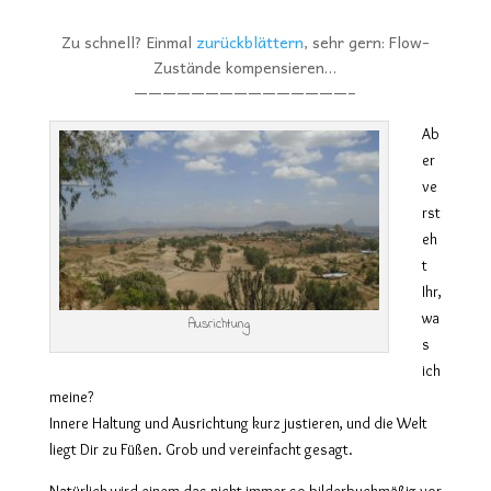
Zu schnell? Einmal
zurückblättern
, sehr gern: Flow-
Zustände kompensieren…
———————————————–
Ab
er
ve
rst
eh
t
Ihr,
wa
Ausrichtung
s
ich
meine?
Innere Haltung und Ausrichtung kurz justieren, und die Welt
liegt Dir zu Füßen. Grob und vereinfacht gesagt.
Natürlich wird einem das nicht immer so bilderbuchmäßig vor