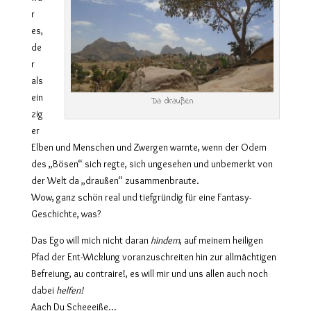
r
es,
de
r
als
ein
Da draußen
zig
er
Elben und Menschen und Zwergen warnte, wenn der Odem
des „Bösen“ sich regte, sich ungesehen und unbemerkt von
der Welt da „draußen“ zusammenbraute.
Wow, ganz schön real und tiefgründig für eine Fantasy-
Geschichte, was?
Das Ego will mich nicht daran
hindern
, auf meinem heiligen
Pfad der Ent-Wicklung voranzuschreiten hin zur allmächtigen
Befreiung, au contraire!, es will mir und uns allen auch noch
dabei
helfen!
Aach Du Scheeeiße…