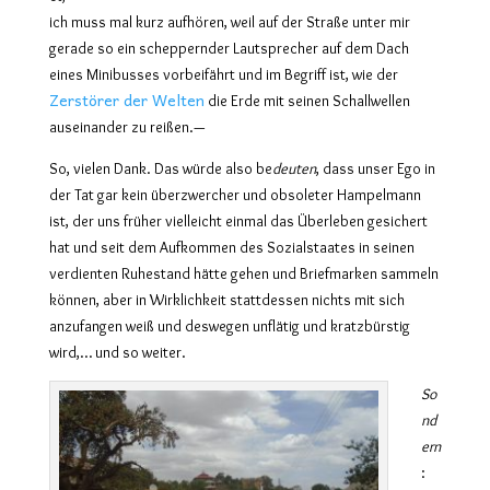
ich muss mal kurz aufhören, weil auf der Straße unter mir
gerade so ein scheppernder Lautsprecher auf dem Dach
eines Minibusses vorbeifährt und im Begriff ist, wie der
Zerstörer der Welten
die Erde mit seinen Schallwellen
auseinander zu reißen.—
So, vielen Dank. Das würde also be
deute
n
, dass unser Ego in
der Tat gar kein überzwercher und obsoleter Hampelmann
ist, der uns früher vielleicht einmal das Überleben gesichert
hat und seit dem Aufkommen des Sozialstaates in seinen
verdienten Ruhestand hätte gehen und Briefmarken sammeln
können, aber in Wirklichkeit stattdessen nichts mit sich
anzufangen weiß und deswegen unflätig und kratzbürstig
wird,… und so weiter.
So
nd
ern
: