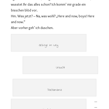
wusstet Ihr das alles schon? Ich komm’ mir grade ein
bisschen blöd vor.
Hm. Was jetzt? – Na, was wohl? „Here and now, boys! Here
and now.“
Aber vorher geh’ ich duschen.
Gebirge im Weg
Ursucht
Pachamama
—
—