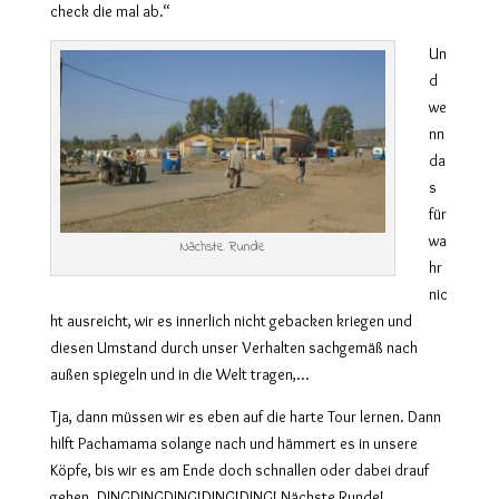
check die mal ab.“
Un
d
we
nn
da
s
für
wa
Nächste Runde
hr
nic
ht ausreicht, wir es innerlich nicht gebacken kriegen und
diesen Umstand durch unser Verhalten sachgemäß nach
außen spiegeln und in die Welt tragen,…
Tja, dann müssen wir es eben auf die harte Tour lernen. Dann
hilft Pachamama solange nach und hämmert es in unsere
Köpfe, bis wir es am Ende doch schnallen oder dabei drauf
gehen. DINGDINGDING!DING!DING! Nächste Runde!