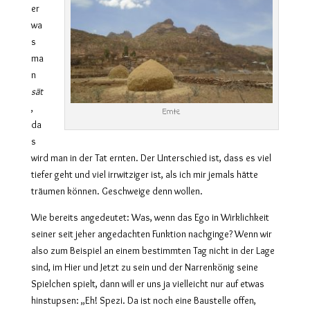
er
wa
s
ma
n
sät
,
Ernte
da
s
wird man in der Tat ernten. Der Unterschied ist, dass es viel
tiefer geht und viel irrwitziger ist, als ich mir jemals hätte
träumen können. Geschweige denn wollen.
Wie bereits angedeutet: Was, wenn das Ego in Wirklichkeit
seiner seit jeher angedachten Funktion nachginge? Wenn wir
also zum Beispiel an einem bestimmten Tag nicht in der Lage
sind, im Hier und Jetzt zu sein und der Narrenkönig seine
Spielchen spielt, dann will er uns ja vielleicht nur auf etwas
hinstupsen: „Eh! Spezi. Da ist noch eine Baustelle offen,