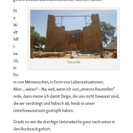
Di
e
W
elt
hilf
t
na
ch,
Baustelle
in
For
m von Mitmenschen, in Form von Lebenssituationen.
Aber… wieso? – Na, weil, wenn ich von „inneren Baustellen“
rede, dann meine ich damit Dinge, die uns nicht bewusst sind,
die wir verdrängt und hübsch ab, hinab in unser
Unterbewusstsein gestopft haben.
Grade so wie die dreckige Unterwäsche ganz nach unten in
den Rucksack gehört.