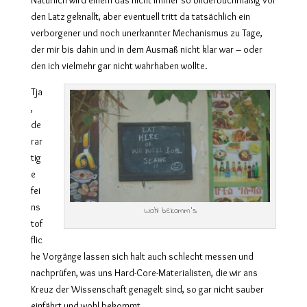
den Latz geknallt, aber eventuell tritt da tatsächlich ein
verborgener und noch unerkannter Mechanismus zu Tage,
der mir bis dahin und in dem Ausmaß nicht klar war – oder
den ich vielmehr gar nicht wahrhaben wollte.
Tja
,
de
rar
tig
e
fei
ns
Wohl bekomm’s
tof
flic
he Vorgänge lassen sich halt auch schlecht messen und
nachprüfen, was uns Hard-Core-Materialisten, die wir ans
Kreuz der Wissenschaft genagelt sind, so gar nicht sauber
einfährt und wohl bekommt.