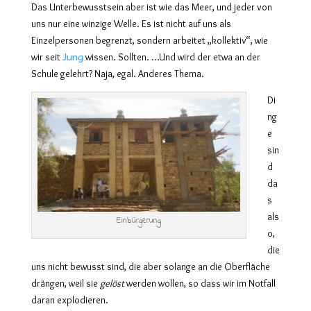
Das Unterbewusstsein aber ist wie das Meer, und jeder von
uns nur eine winzige Welle. Es ist nicht auf uns als
Einzelpersonen begrenzt, sondern arbeitet „kollektiv“, wie
Jung
wir seit
wissen. Sollten. …Und wird der etwa an der
Schule gelehrt? Naja, egal. Anderes Thema.
Di
ng
e
sin
d
da
s
als
Einbürgerung
o,
die
uns nicht bewusst sind, die aber solange an die Oberfläche
drängen, weil sie
gelöst
werden wollen, so dass wir im Notfall
daran explodieren.