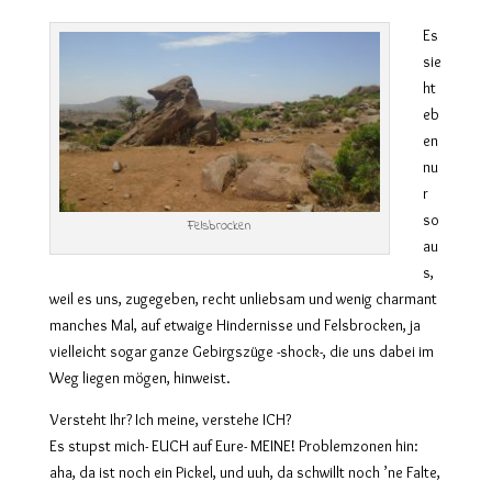
Es
sie
ht
eb
en
nu
r
so
Felsbrocken
au
s,
weil es uns, zugegeben, recht unliebsam und wenig charmant
manches Mal, auf etwaige Hindernisse und Felsbrocken, ja
vielleicht sogar ganze Gebirgszüge -shock-, die uns dabei im
Weg liegen mögen, hinweist.
Versteht Ihr? Ich meine, verstehe ICH?
Es stupst mich- EUCH auf Eure- MEINE! Problemzonen hin:
aha, da ist noch ein Pickel, und uuh, da schwillt noch ’ne Falte,