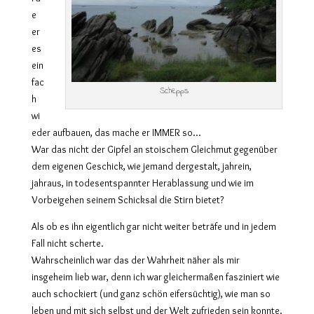
e
er
es
ein
fac
Schepps
h
wi
eder aufbauen, das mache er IMMER so…
War das nicht der Gipfel an stoischem Gleichmut gegenüber
dem eigenen Geschick, wie jemand dergestalt, jahrein,
jahraus, in todesentspannter Herablassung und wie im
Vorbeigehen seinem Schicksal die Stirn bietet?
Als ob es ihn eigentlich gar nicht weiter beträfe und in jedem
Fall nicht scherte.
Wahrscheinlich war das der Wahrheit näher als mir
insgeheim lieb war, denn ich war gleichermaßen fasziniert wie
auch schockiert (und ganz schön eifersüchtig), wie man so
leben und mit sich selbst und der Welt zufrieden sein konnte.