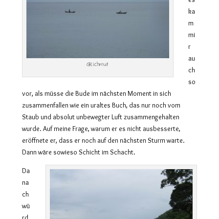
ka
m
mi
r
au
Gleichmut
ch
so
vor, als müsse die Bude im nächsten Moment in sich
zusammenfallen wie ein uraltes Buch, das nur noch vom
Staub und absolut unbewegter Luft zusammengehalten
wurde. Auf meine Frage, warum er es nicht ausbesserte,
eröffnete er, dass er noch auf den nächsten Sturm warte.
Dann wäre sowieso Schicht im Schacht.
Da
na
ch
wü
rd