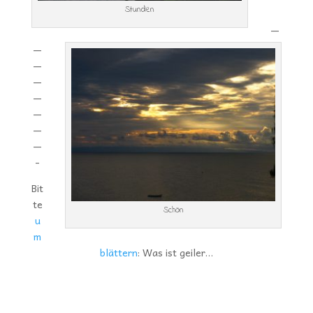
Stunden
—
—
—
—
—
—
—
—
-
Bit
te
Schön
u
m
blättern
: Was ist geiler…