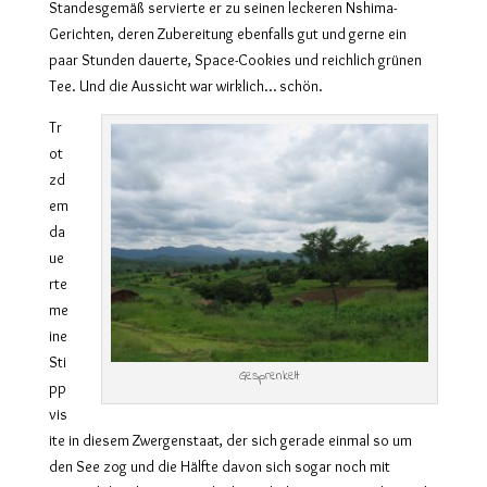
Standesgemäß servierte er zu seinen leckeren Nshima-
Gerichten, deren Zubereitung ebenfalls gut und gerne ein
paar Stunden dauerte, Space-Cookies und reichlich grünen
Tee. Und die Aussicht war wirklich… schön.
Tr
ot
zd
em
da
ue
rte
me
ine
Sti
Gesprenkelt
pp
vis
ite in diesem Zwergenstaat, der sich gerade einmal so um
den See zog und die Hälfte davon sich sogar noch mit