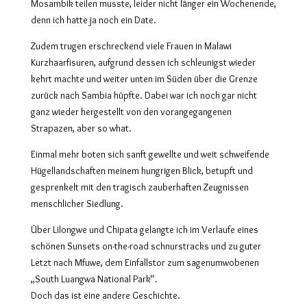
Mosambik teilen musste, leider nicht länger ein Wochenende,
denn ich hatte ja noch ein Date.
Zudem trugen erschreckend viele Frauen in Malawi
Kurzhaarfisuren
, aufgrund dessen ich schleunigst wieder
kehrt machte und weiter unten im Süden über die Grenze
zurück nach Sambia hüpfte.
Dabei war ich noch gar nicht
ganz wieder hergestellt von den vorangegangenen
Strapazen, aber so what.
Einmal mehr boten sich sanft gewellte und weit schweifende
Hügellandschaften meinem hungrigen Blick, betupft und
gesprenkelt mit den tragisch zauberhaften Zeugnissen
menschlicher Siedlung.
Über Lilongwe und Chipata gelangte ich im Verlaufe eines
schönen Sunsets on-the-road schnurstracks und zu guter
Letzt nach Mfuwe, dem Einfallstor zum sagenumwobenen
„South Luangwa National Park“.
Doch das ist eine andere Geschichte.