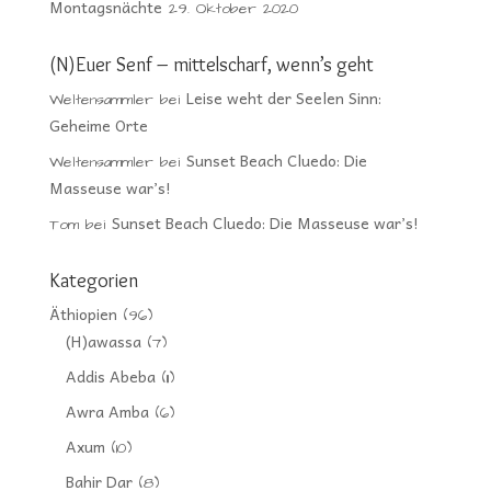
Montagsnächte
29. Oktober 2020
(N)Euer Senf – mittelscharf, wenn’s geht
Leise weht der Seelen Sinn:
Weltensammler
bei
Geheime Orte
Sunset Beach Cluedo: Die
Weltensammler
bei
Masseuse war’s!
Sunset Beach Cluedo: Die Masseuse war’s!
Tom
bei
Kategorien
Äthiopien
(96)
(H)awassa
(7)
Addis Abeba
(11)
Awra Amba
(6)
Axum
(10)
Bahir Dar
(8)