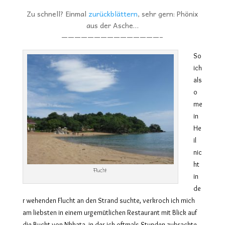
Zu schnell? Einmal
zurückblättern
, sehr gern: Phönix
aus der Asche…
———————————————–
So
ich
als
o
me
in
He
il
nic
ht
Flucht
in
de
r wehenden Flucht an den Strand suchte, verkroch ich mich
am liebsten in einem urgemütlichen Restaurant mit Blick auf
die Bucht von Nkhata, in der ich oftmals Stunden zubrachte