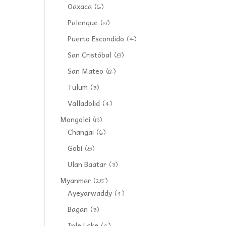
Oaxaca
(6)
Palenque
(13)
Puerto Escondido
(4)
San Cristóbal
(8)
San Mateo
(12)
Tulum
(3)
Valladolid
(4)
Mongolei
(13)
Changai
(6)
Gobi
(8)
Ulan Baatar
(3)
Myanmar
(25)
Ayeyarwaddy
(4)
Bagan
(3)
Inle Lake