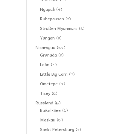
(4)
Ngapali
(4)
Ruhepausen
(3)
Straßen Myanmars
(2)
Yangon
(3)
Nicaragua
(25)
Granada
(3)
León
(4)
Little Big Corn
(7)
Ometepe
(4)
Tisey
(6)
Russland
(16)
Baikal-See
(2)
Moskau
(5)
Sankt Petersburg
(3)