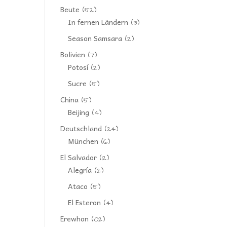
Beute
(52)
In fernen Ländern
(3)
Season Samsara
(2)
Bolivien
(7)
Potosí
(2)
Sucre
(5)
China
(5)
Beijing
(4)
Deutschland
(24)
München
(6)
El Salvador
(12)
Alegría
(2)
Ataco
(5)
El Esteron
(4)
Erewhon
(102)