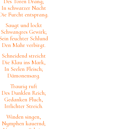
Des Toren Drang;
In schwarzer Nacht
Die Furcht entsprang.
Saugt und lockt
Schwangres Gewirk;
Sein feuchter Schlund
Den Mahr verbirgt.
Schneidend streicht
Die Klau ins Mark,
In Seelen Fleisch;
Dämonensarg.
Traurig ruft
Des Dunklen Reich;
Gedanken Fluch,
Irrlichter Streich.
Winden singen,
Nymphen kauernd;