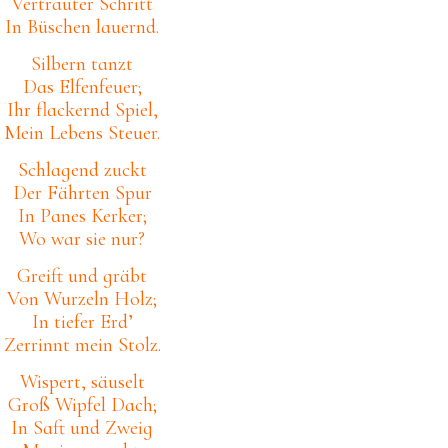
Vertrauter Schrit
t
In Büschen lauernd.
Silbern tanzt
Das Elfenfeuer;
Ihr flackernd Spiel,
Mein Lebens Steuer.
Schlagend zuckt
Der Fährten Spur
In Panes Kerker;
Wo war sie nur?
Greift und gräbt
Von Wurzeln Holz;
In tiefer Erd’
Zerrinnt mein Stolz.
Wispert, säuselt
Groß Wipfel Dach;
In Saft und Zweig