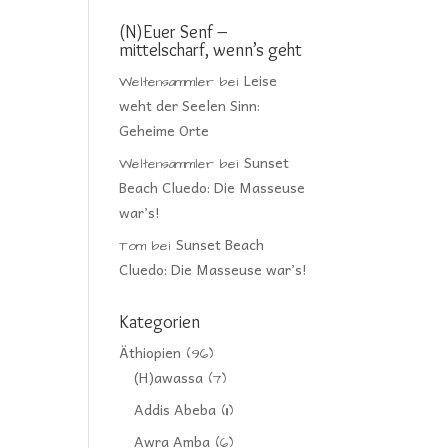
(N)Euer Senf –
mittelscharf, wenn’s geht
Leise
Weltensammler
bei
weht der Seelen Sinn:
Geheime Orte
Sunset
Weltensammler
bei
Beach Cluedo: Die Masseuse
war’s!
Sunset Beach
Tom
bei
Cluedo: Die Masseuse war’s!
Kategorien
Äthiopien
(96)
(H)awassa
(7)
Addis Abeba
(11)
Awra Amba
(6)