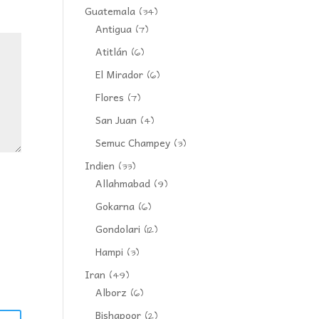
Guatemala
(34)
Antigua
(7)
Atitlán
(6)
El Mirador
(6)
Flores
(7)
San Juan
(4)
Semuc Champey
(3)
Indien
(33)
Allahmabad
(9)
Gokarna
(6)
Gondolari
(12)
Hampi
(3)
Iran
(49)
Alborz
(6)
Bishapoor
(2)