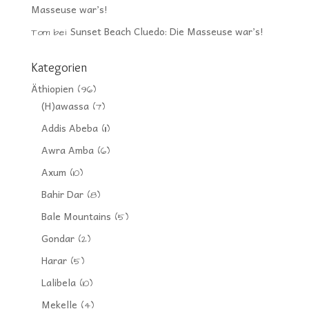
Masseuse war’s!
Sunset Beach Cluedo: Die Masseuse war’s!
Tom
bei
Kategorien
Äthiopien
(96)
(H)awassa
(7)
Addis Abeba
(11)
Awra Amba
(6)
Axum
(10)
Bahir Dar
(8)
Bale Mountains
(5)
Gondar
(2)
Harar
(5)
Lalibela
(10)
Mekelle
(4)