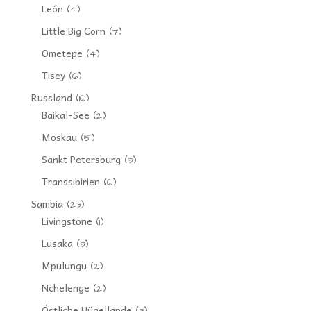
León
(4)
Little Big Corn
(7)
Ometepe
(4)
Tisey
(6)
Russland
(16)
Baikal-See
(2)
Moskau
(5)
Sankt Petersburg
(3)
Transsibirien
(6)
Sambia
(23)
Livingstone
(1)
Lusaka
(3)
Mpulungu
(2)
Nchelenge
(2)
Östliche Hügellande