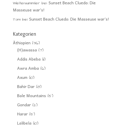
Sunset Beach Cluedo: Die
Weltensammler
bei
Masseuse war’s!
Sunset Beach Cluedo: Die Masseuse war’s!
Tom
bei
Kategorien
Äthiopien
(96)
(H)awassa
(7)
Addis Abeba
(11)
Awra Amba
(6)
Axum
(10)
Bahir Dar
(8)
Bale Mountains
(5)
Gondar
(2)
Harar
(5)
Lalibela
(10)