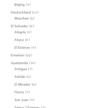
Beijing
(4)
Deutschland
(24)
München
(6)
El Salvador
(12)
Alegría
(2)
Ataco
(5)
El Esteron
(4)
Erewhon
(102)
Guatemala
(34)
Antigua
(7)
Atitlán
(6)
El Mirador
(6)
Flores
(7)
San Juan
(4)
Semuc Champey
(3)