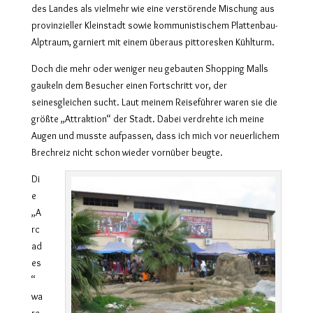
des Landes als vielmehr wie eine verstörende Mischung aus
provinzieller Kleinstadt sowie kommunistischem Plattenbau-
Alptraum, garniert mit einem überaus pittoresken Kühlturm.
Doch die mehr oder weniger neu gebauten Shopping Malls
gaukeln dem Besucher einen Fortschritt vor, der
seinesgleichen sucht. Laut meinem Reiseführer waren sie die
größte „Attraktion“ der Stadt. Dabei verdrehte ich meine
Augen und musste aufpassen, dass ich mich vor neuerlichem
Brechreiz nicht schon wieder vornüber beugte.
Di
e
„A
rc
ad
es
“
wa