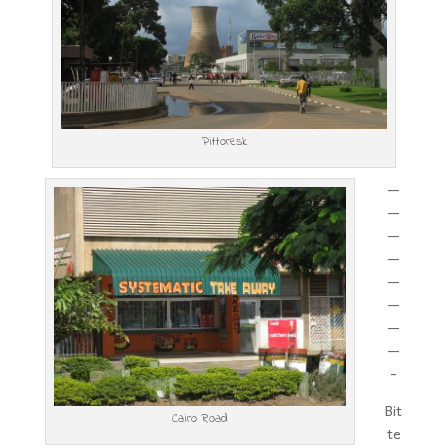
Pittoresk
—
—
—
—
—
—
—
—
-
Bit
Cairo Road
te