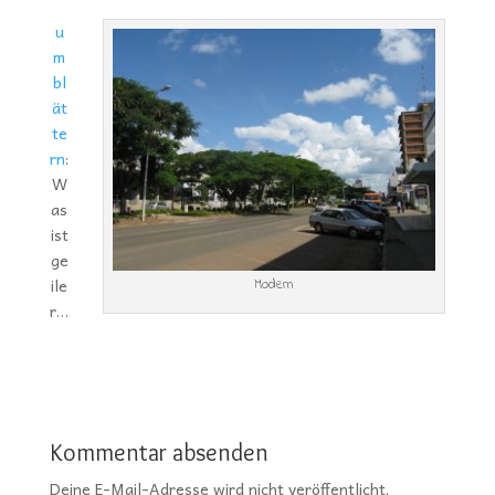
u
m
bl
ät
te
rn
:
W
as
ist
ge
ile
Modern
r…
Kommentar absenden
Deine E-Mail-Adresse wird nicht veröffentlicht.