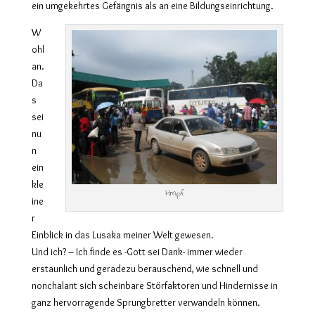
ein umgekehrtes Gefängnis als an eine Bildungseinrichtung.
W
ohl
an.
Da
s
sei
nu
n
ein
kle
Hmpf
ine
r
Einblick in das Lusaka meiner Welt gewesen.
Und ich? – Ich finde es -Gott sei Dank- immer wieder
erstaunlich und geradezu berauschend, wie schnell und
nonchalant sich scheinbare Störfaktoren und Hindernisse in
ganz hervorragende Sprungbretter verwandeln können.