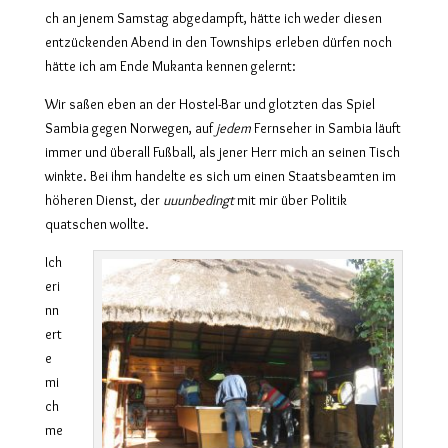
ch an jenem Samstag abgedampft, hätte ich weder diesen
entzückenden Abend in den Townships erleben dürfen noch
hätte ich am Ende Mukanta kennen gelernt:
Wir saßen eben an der Hostel-Bar und glotzten das Spiel
Sambia gegen Norwegen, auf
jedem
Fernseher in Sambia läuft
immer und überall Fußball, als jener Herr mich an seinen Tisch
winkte. Bei ihm handelte es sich um einen Staatsbeamten im
höheren Dienst, der
uuunbedingt
mit mir über Politik
quatschen wollte.
Ich
eri
nn
ert
e
mi
ch
me