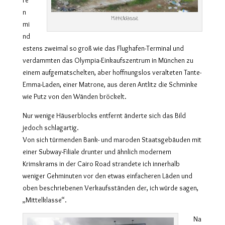
re
n
Mittelklasse
mi
nd
estens zweimal so groß wie das Flughafen-Terminal und
verdammten das Olympia-Einkaufszentrum in München zu
einem aufgematschelten, aber hoffnungslos veralteten Tante-
Emma-Laden, einer Matrone, aus deren Antlitz die Schminke
wie Putz von den Wänden bröckelt.
Nur wenige Häuserblocks entfernt änderte sich das Bild
jedoch schlagartig.
Von sich türmenden Bank- und maroden Staatsgebäuden mit
einer Subway-Filiale drunter und ähnlich modernem
Krimskrams in der Cairo Road strandete ich innerhalb
weniger Gehminuten vor den etwas einfacheren Läden und
oben beschriebenen Verkaufsständen der, ich würde sagen,
„Mittelklasse“.
Na