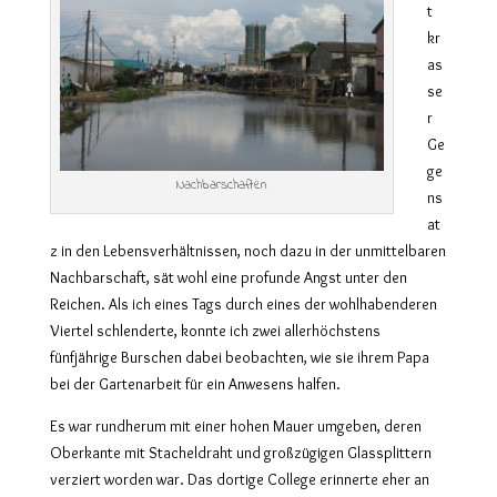
t
kr
as
se
r
Ge
ge
Nachbarschaften
ns
at
z in den Lebensverhältnissen, noch dazu in der unmittelbaren
Nachbarschaft, sät wohl eine profunde Angst unter den
Reichen. Als ich eines Tags durch eines der wohlhabenderen
Viertel schlenderte, konnte ich zwei allerhöchstens
fünfjährige Burschen dabei beobachten, wie sie ihrem Papa
bei der Gartenarbeit für ein Anwesens halfen.
Es war rundherum mit einer hohen Mauer umgeben, deren
Oberkante mit Stacheldraht und großzügigen Glassplittern
verziert worden war. Das dortige College erinnerte eher an