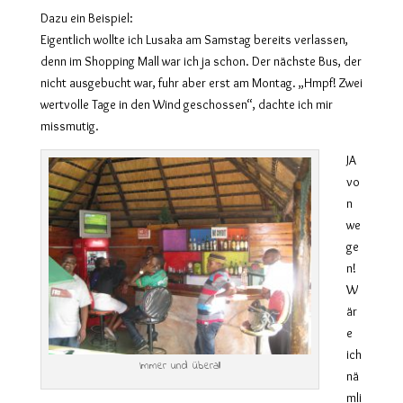
Dazu ein Beispiel:
Eigentlich wollte ich Lusaka am Samstag bereits verlassen,
denn im Shopping Mall war ich ja schon. Der nächste Bus, der
nicht ausgebucht war, fuhr aber erst am Montag. „Hmpf! Zwei
wertvolle Tage in den Wind geschossen“, dachte ich mir
missmutig.
JA
vo
n
we
ge
n!
W
är
e
ich
Immer und überall
nä
mli