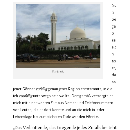
Nu
n
be
ga
b
es
sic
h
ab
er,
Antenne
da
ss
jener Gönner
zufällig
genau jener Region entstammte, in die
ich
zuufällig
unterwegs sein wollte. Demgemäß versorgte er
mich mit einer wahren Flut aus Namen und Telefonnummern
von Leuten, die er dort kannte und an die mich in jeder
Lebenslage bis zum sicheren Tode wenden könnte.
Das Verblüffende, das Erregende jedes Zufalls besteht
„