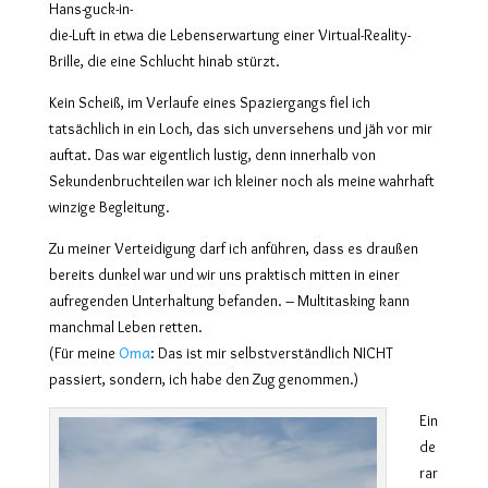
Hans-guck-in-
die-Luft in etwa die Lebenserwartung einer Virtual-Reality-
Brille, die eine Schlucht hinab stürzt.
Kein Scheiß, im Verlaufe eines Spaziergangs fiel ich
tatsächlich in ein Loch, das sich unversehens und jäh vor mir
auftat. Das war eigentlich lustig, denn innerhalb von
Sekundenbruchteilen war ich kleiner noch als meine wahrhaft
winzige Begleitung.
Zu meiner Verteidigung darf ich anführen, dass es draußen
bereits dunkel war und wir uns praktisch mitten in einer
aufregenden Unterhaltung befanden. – Multitasking kann
manchmal Leben retten.
Oma
(Für meine
: Das ist mir selbstverständlich NICHT
passiert, sondern, ich habe den Zug genommen.)
Ein
de
rar