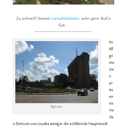
Zu schnell? Einmal
zurückblättern
, sehr gern: Bull’s
Eye…
———————————————–
Im
All
ge
me
ine
n
pr
äs
en
tie
Alptraum
rte
da
s Zentrum von Lusaka weniger die schillernde Hauptstadt