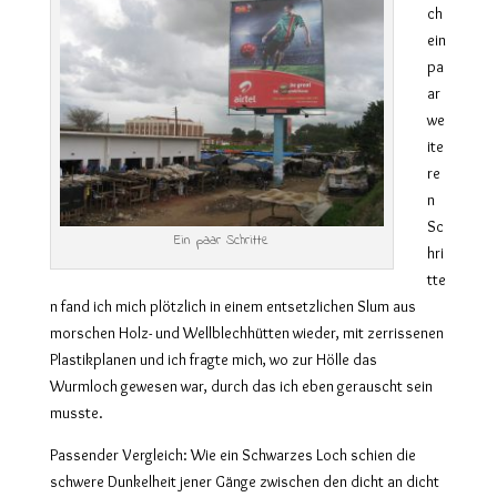
ch
ein
pa
ar
we
ite
re
n
Sc
Ein paar Schritte
hri
tte
n fand ich mich plötzlich in einem entsetzlichen Slum aus
morschen Holz- und Wellblechhütten wieder, mit zerrissenen
Plastikplanen und ich fragte mich, wo zur Hölle das
Wurmloch gewesen war, durch das ich eben gerauscht sein
musste.
Passender Vergleich: Wie ein Schwarzes Loch schien die
schwere Dunkelheit jener Gänge zwischen den dicht an dicht