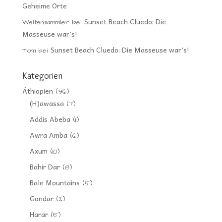
Geheime Orte
Sunset Beach Cluedo: Die
Weltensammler
bei
Masseuse war’s!
Sunset Beach Cluedo: Die Masseuse war’s!
Tom
bei
Kategorien
Äthiopien
(96)
(H)awassa
(7)
Addis Abeba
(11)
Awra Amba
(6)
Axum
(10)
Bahir Dar
(8)
Bale Mountains
(5)
Gondar
(2)
Harar
(5)