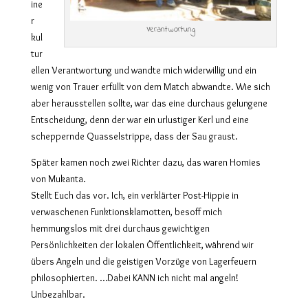
ine
r
Verantwortung
kul
tur
ellen Verantwortung und wandte mich widerwillig und ein
wenig von Trauer erfüllt von dem Match abwandte. Wie sich
aber herausstellen sollte, war das eine durchaus gelungene
Entscheidung, denn der war ein urlustiger Kerl und eine
scheppernde Quasselstrippe, dass der Sau graust.
Später kamen noch zwei Richter dazu, das waren Homies
von Mukanta.
Stellt Euch das vor. Ich, ein verklärter Post-Hippie in
verwaschenen Funktionsklamotten, besoff mich
hemmungslos mit drei durchaus gewichtigen
Persönlichkeiten der lokalen Öffentlichkeit, während wir
übers Angeln und die geistigen Vorzüge von Lagerfeuern
philosophierten. …Dabei KANN ich nicht mal angeln!
Unbezahlbar.