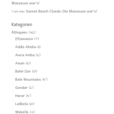
Masseuse war’s!
Sunset Beach Cluedo: Die Masseuse war’s!
Tom
bei
Kategorien
Äthiopien
(96)
(H)awassa
(7)
Addis Abeba
(11)
Awra Amba
(6)
Axum
(10)
Bahir Dar
(8)
Bale Mountains
(5)
Gondar
(2)
Harar
(5)
Lalibela
(10)
Mekelle
(4)